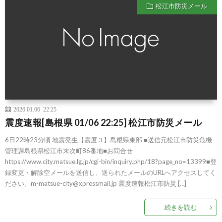
松江市防災メール
2026.01.06 22:25
震度速報[島根県 01/06 22:25] 松江市防災メール
6日22時23分頃 地震発生【震度３】島根県東部 ■送信元松江市防災危機
管理課島根県松江市末次町86番地■お問合せ
https://www.city.matsue.lg.jp/cgi-bin/inquiry.php/18?page_no=13399■登
録変更・解除空メールを送信し、送られたメールのURLへアクセスしてく
ださい。m-matsue-city@xpressmail.jp 震度速報松江市防災 […]
続きを読む