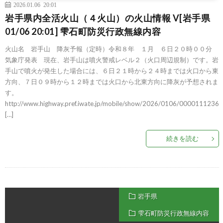
2026.01.06 20:01
岩手県内全活火山（４火山）の火山情報 V[岩手県
01/06 20:01] 雫石町防災行政無線内容
火山名 岩手山 降灰予報（定時）令和８年 １月 ６日２０時００分
気象庁発表 現在、岩手山は噴火警戒レベル２（火口周辺規制）です。岩
手山で噴火が発生した場合には、６日２１時から２４時までは火口から東
方向、７日０９時から１２時までは火口から北東方向に降灰が予想されま
す。
http://www.highway.pref.iwate.jp/mobile/show/2026/0106/0000111236
[…]
続きを読む
岩手県
雫石町防災行政無線内容