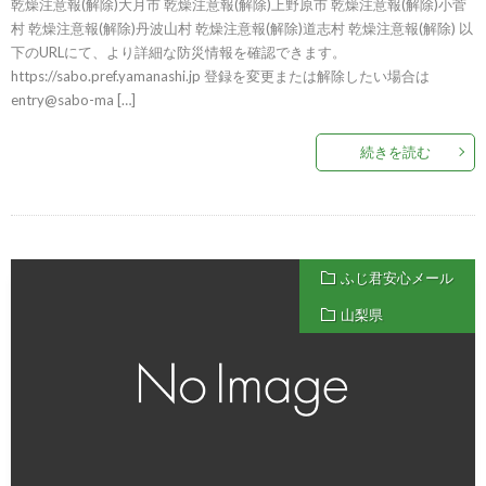
乾燥注意報(解除)大月市 乾燥注意報(解除)上野原市 乾燥注意報(解除)小菅
村 乾燥注意報(解除)丹波山村 乾燥注意報(解除)道志村 乾燥注意報(解除) 以
下のURLにて、より詳細な防災情報を確認できます。
https://sabo.pref.yamanashi.jp 登録を変更または解除したい場合は
entry@sabo-ma […]
続きを読む
ふじ君安心メール
山梨県