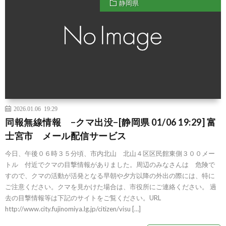
静岡県
2026.01.06 19:29
同報無線情報 −クマ出没−[静岡県 01/06 19:29] 富
士宮市 メール配信サービス
今日、午後０６時３５分頃、市内北山 北山４区区民館東側３００メー
トル 付近でクマの目撃情報がありました。周辺のみなさんは 危険で
すので、クマの活動が活発となる早朝や夕方以降の外出の際には、特に
ご注意ください。クマを見かけた場合は、市役所にご連絡ください。 過
去の目撃情報等は下記のサイトをご覧ください。URL
http://www.city.fujinomiya.lg.jp/citizen/visu […]