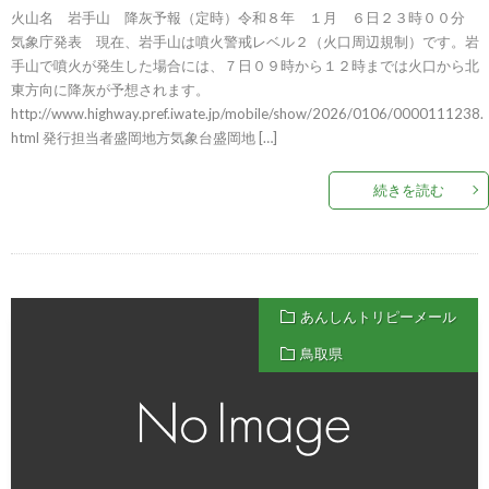
火山名 岩手山 降灰予報（定時）令和８年 １月 ６日２３時００分
気象庁発表 現在、岩手山は噴火警戒レベル２（火口周辺規制）です。岩
手山で噴火が発生した場合には、７日０９時から１２時までは火口から北
東方向に降灰が予想されます。
http://www.highway.pref.iwate.jp/mobile/show/2026/0106/0000111238.
html 発行担当者盛岡地方気象台盛岡地 […]
続きを読む
あんしんトリピーメール
鳥取県