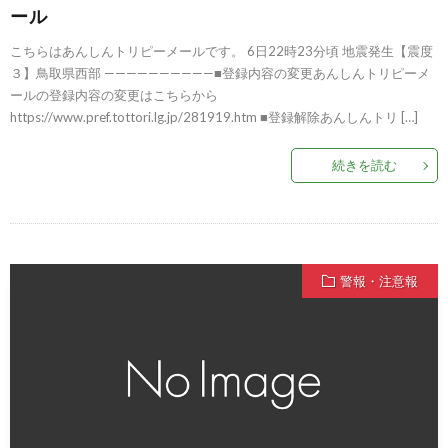
ール
こちらはあんしんトリピーメールです。 6日22時23分頃 地震発生【震度
３】鳥取県西部 ——————————■登録内容の変更あんしんトリピーメ
ールの登録内容の変更はこちらから
https://www.pref.tottori.lg.jp/281919.htm ■登録解除あんしんトリ […]
続きを読む
警報・注意報