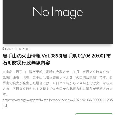
2026.01.06 20:00
岩手山の火山情報 Vol.3893[岩手県 01/06 20:00] 雫
石町防災行政無線内容
火山名 岩手山 降灰予報（定時）令和８年 １月 ６日２０時００分
気象庁発表 現在、岩手山は噴火警戒レベル２（火口周辺規制）です。岩
手山で噴火が発生した場合には、６日２１時から２４時までは火口から東
方向、７日０９時から１２時までは火口から北東方向に降灰が予想されま
す。
http://www.highway.pref.iwate.jp/mobile/show/2026/0106/0000111235
[…]