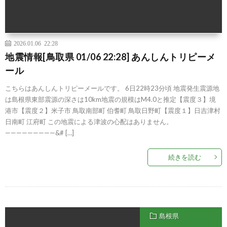
2026.01.06 22:28
地震情報[鳥取県 01/06 22:28] あんしんトリピーメ
ール
こちらはあんしんトリピーメールです。 6日22時23分頃 地震発生震源地
は島根県東部震源の深さは10km地震の規模はM4.0と推定【震度３】境
港市【震度２】米子市 鳥取南部町 伯耆町 鳥取日野町【震度１】日吉津村
日南町 江府町 この地震による津波の心配はありません。
—————————&# […]
続きを読む
島根県