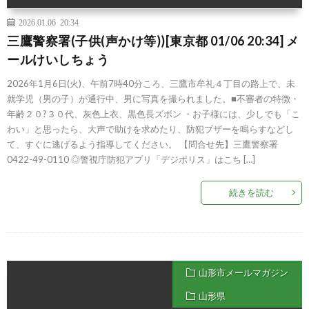
2026.01.06 20:34
三鷹警察署(子供(声かけ等))[東京都 01/06 20:34] メ
ールけいしちょう
2026年1月6日(火)、午前7時40分ころ、三鷹市牟礼４丁目の路上で、未
就学児（男の子）が通行中、男に写真を撮られました。■不審者の特徴・
年齢２０?３０代、灰色上衣、黒色長ズボン ・お子様には、少しでも「こ
わい」と思ったら、大声で助けを求めたり、防犯ブザーを鳴らすなどし
て、すぐに逃げるよう指導してください。 【問合せ先】三鷹警察署
0422-49-0110 ◎警視庁防犯アプリ「デジポリス」はこち […]
続きを読む
山形市メールマガジン
山形県