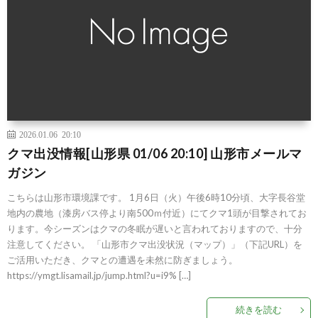
2026.01.06 20:10
クマ出没情報[山形県 01/06 20:10] 山形市メールマ
ガジン
こちらは山形市環境課です。 1月6日（火）午後6時10分頃、大字長谷堂
地内の農地（漆房バス停より南500ｍ付近）にてクマ1頭が目撃されてお
ります。今シーズンはクマの冬眠が遅いと言われておりますので、十分
注意してください。 「山形市クマ出没状況（マップ）」（下記URL）を
ご活用いただき、クマとの遭遇を未然に防ぎましょう。
https://ymgt.lisamail.jp/jump.html?u=i9% […]
続きを読む