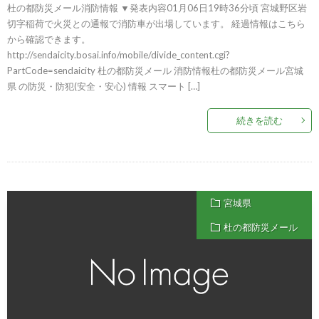
杜の都防災メール消防情報 ▼発表内容01月06日19時36分頃 宮城野区岩
切字稲荷で火災との通報で消防車が出場しています。 経過情報はこちら
から確認できます。
http://sendaicity.bosai.info/mobile/divide_content.cgi?
PartCode=sendaicity 杜の都防災メール 消防情報杜の都防災メール宮城
県 の防災・防犯(安全・安心) 情報 スマート […]
続きを読む
宮城県
杜の都防災メール