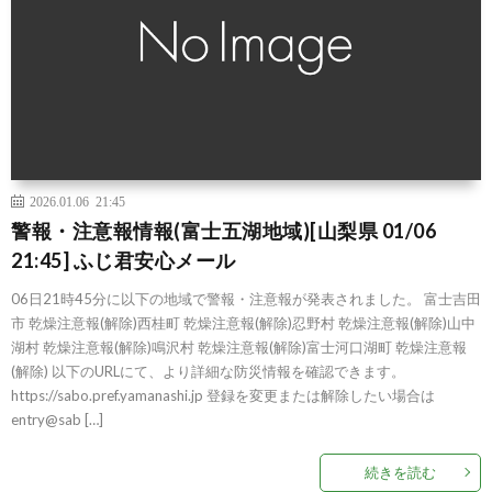
2026.01.06 21:45
警報・注意報情報(富士五湖地域)[山梨県 01/06
21:45] ふじ君安心メール
06日21時45分に以下の地域で警報・注意報が発表されました。 富士吉田
市 乾燥注意報(解除)西桂町 乾燥注意報(解除)忍野村 乾燥注意報(解除)山中
湖村 乾燥注意報(解除)鳴沢村 乾燥注意報(解除)富士河口湖町 乾燥注意報
(解除) 以下のURLにて、より詳細な防災情報を確認できます。
https://sabo.pref.yamanashi.jp 登録を変更または解除したい場合は
entry@sab […]
続きを読む