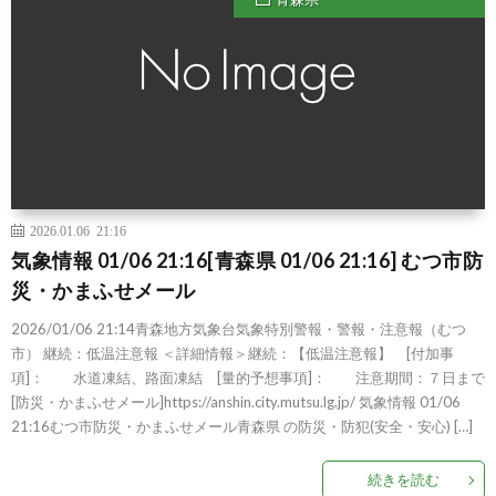
2026.01.06 21:16
気象情報 01/06 21:16[青森県 01/06 21:16] むつ市防
災・かまふせメール
2026/01/06 21:14青森地方気象台気象特別警報・警報・注意報（むつ
市） 継続：低温注意報 ＜詳細情報＞継続：【低温注意報】 [付加事
項]： 水道凍結、路面凍結 [量的予想事項]： 注意期間：７日まで
[防災・かまふせメール]https://anshin.city.mutsu.lg.jp/ 気象情報 01/06
21:16むつ市防災・かまふせメール青森県 の防災・防犯(安全・安心) […]
続きを読む