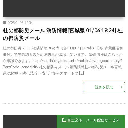
2026.01.06 19:34
杜の都防災メール 消防情報[宮城県 01/06 19:34] 杜
の都防災メール
杜の都防災メール消防情報 ▼発表内容01月06日19時31分頃 青葉区昭和
町付近で災害調査のため消防車が出場しています。 経過情報はこちらか
ら確認できます。http://sendaicity.bosai.info/mobile/divide_content.cgi?
PartCode=sendaicity 杜の都防災メール 消防情報杜の都防災メール宮城
県 の防災・防犯(安全・安心) 情報 スマートフ […]
続きを読む
富士宮市 メール配信サービス