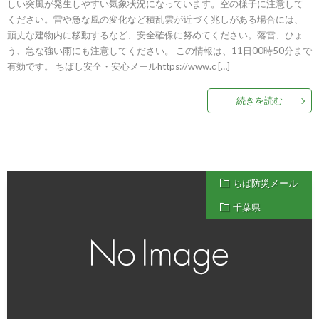
しい突風が発生しやすい気象状況になっています。空の様子に注意して
ください。雷や急な風の変化など積乱雲が近づく兆しがある場合には、
頑丈な建物内に移動するなど、安全確保に努めてください。落雷、ひょ
う、急な強い雨にも注意してください。 この情報は、11日00時50分まで
有効です。 ちばし安全・安心メールhttps://www.c […]
続きを読む
ちば防災メール
千葉県