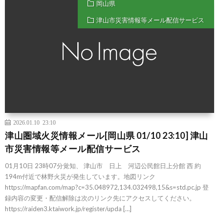
岡山県
津山市災害情報等メール配信サービス
2026.01.10 23:10
津山圏域火災情報メール[岡山県 01/10 23:10] 津山
市災害情報等メール配信サービス
01月10日 23時07分覚知、 津山市 日上 河辺公民館日上分館 西 約
194m付近で林野火災が発生しています。地図リンク
https://mapfan.com/map?c=35.048972,134.032498,15&s=std.pc.jp 登
録内容の変更・配信解除は次のリンク先にアクセスしてください。
https://raiden3.ktaiwork.jp/register/upda […]