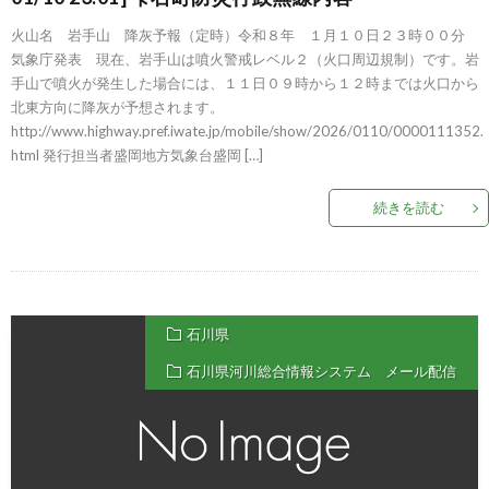
火山名 岩手山 降灰予報（定時）令和８年 １月１０日２３時００分
気象庁発表 現在、岩手山は噴火警戒レベル２（火口周辺規制）です。岩
手山で噴火が発生した場合には、１１日０９時から１２時までは火口から
北東方向に降灰が予想されます。
http://www.highway.pref.iwate.jp/mobile/show/2026/0110/0000111352.
html 発行担当者盛岡地方気象台盛岡 […]
続きを読む
石川県
石川県河川総合情報システム メール配信