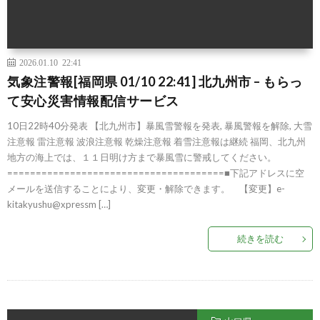
2026.01.10 22:41
気象注警報[福岡県 01/10 22:41] 北九州市 – もらっ
て安心災害情報配信サービス
10日22時40分発表 【北九州市】暴風雪警報を発表, 暴風警報を解除, 大雪
注意報 雷注意報 波浪注意報 乾燥注意報 着雪注意報は継続 福岡、北九州
地方の海上では、１１日明け方まで暴風雪に警戒してください。
======================================■下記アドレスに空
メールを送信することにより、変更・解除できます。 【変更】e-
kitakyushu@xpressm […]
続きを読む