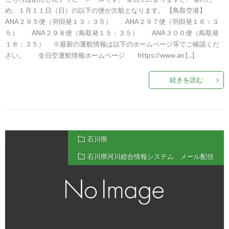
め、１月１１日（日）の以下の便が欠航となります。 【鳥取空港】
ANA２９５便（羽田発１３：３５） ANA２９７便（羽田発１６：３
５） ANA２９８便（鳥取発１５：３５） ANA３００便（鳥取発
１８：３５） ※最新の運航情報は以下のホームページ等でご確認くだ
さい。 全日空運航情報ホームページ https://www.an […]
続きを読む
石川県
石川県河川総合情報システム メール配信