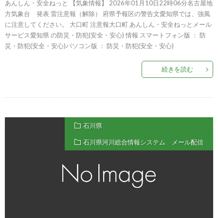
あんしん・安全ねっと 【気象情報】 2026年01月10日22時06分名古屋地
方気象台 発表 雷注意報（解除） 府県予報区の警告文愛知県では、強風
に注意してください。 大口町 注意報大口町 あんしん・安全ねっとメール
サービス愛知県 の防災・防犯(安全・安心) 情報 スマートフォン版 ： 防
災・防犯(安全・安心)パソコン版 ： 防災・防犯(安全・安心)
続きを読む
石川県
石川県河川総合情報システム メール配信