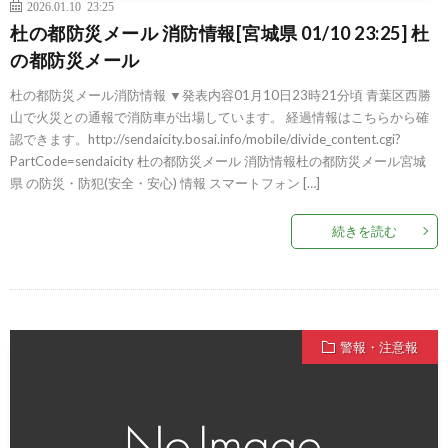
2026.01.10 23:25
杜の都防災メール 消防情報[宮城県 01/10 23:25] 杜
の都防災メール
杜の都防災メール消防情報 ▼発表内容01月10日23時21分頃 青葉区西勝
山で火災との通報で消防車が出場しています。 経過情報はこちらから確
認できます。http://sendaicity.bosai.info/mobile/divide_content.cgi?
PartCode=sendaicity 杜の都防災メール 消防情報杜の都防災メール宮城
県 の防災・防犯(安全・安心) 情報 スマートフォン […]
続きを読む
警報・注意報