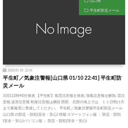
山口県
平生町防災メール
2026.01.10 22:41
平生町／気象注警報[山口県 01/10 22:41] 平生町防
災メール
10日22時40分発表 【平生町】風雪注意報を発表, 強風注意報を解除, 雷注
意報 波浪注意報 乾燥注意報は継続 西部、北部の海上では、１１日明け方
まで暴風雪に警戒してください。 平生町／気象注警報平生町防災メール
山口県 の防災・防犯(安全・安心) 情報 スマートフォン版 ： 防災・防犯
(安全・安心)パソコン版 ： 防災・防犯(安全・安心)