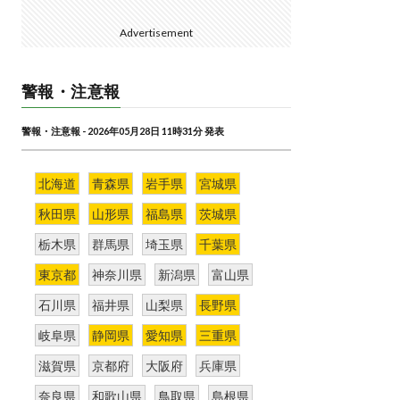
Advertisement
警報・注意報
警報・注意報 - 2026年05月28日 11時31分 発表
北海道
青森県
岩手県
宮城県
秋田県
山形県
福島県
茨城県
栃木県
群馬県
埼玉県
千葉県
東京都
神奈川県
新潟県
富山県
石川県
福井県
山梨県
長野県
岐阜県
静岡県
愛知県
三重県
滋賀県
京都府
大阪府
兵庫県
奈良県
和歌山県
鳥取県
島根県