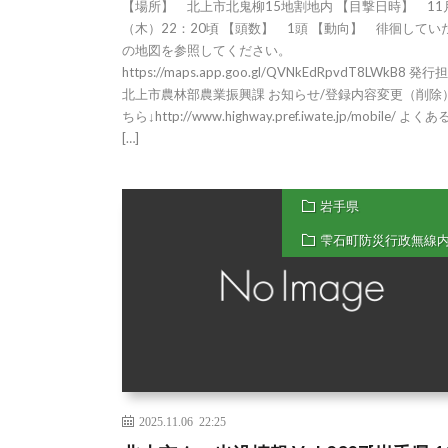
【場所】 北上市北鬼柳15地割地内 【目撃日時】 11
（木）22：20頃 【頭数】 1頭 【動向】 徘徊してい
の地図を参照してください。
https://maps.app.goo.gl/QVNkEdRpvdT8LWkB8 発
北上市農林部農業振興課 お知らせ/登録内容変更（削除
ちら↓http://www.highway.pref.iwate.jp/mobile/ よく
[…]
岩手県
雫石町防災行政無線
2025.11.06 22:25