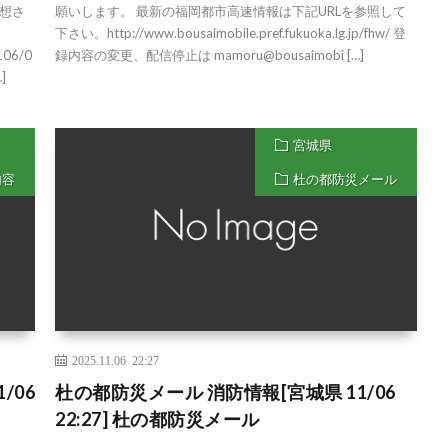
想さ
願いします。 最新の福岡都市高速情報は下記URLを参照して
下さい。http://www.bousaimobile.pref.fukuoka.lg.jp/fhw/ 登
1106/0
録内容の変更、配信停止は mamoru@bousaimobi […]
]
宮城県
内容
杜の都防災メール
2025.11.06 22:27
/06
杜の都防災メール 消防情報[宮城県 11/06
22:27] 杜の都防災メール