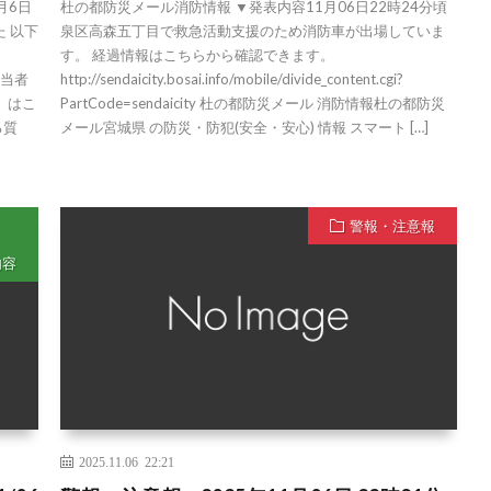
月6日
杜の都防災メール消防情報 ▼発表内容11月06日22時24分頃
た 以下
泉区高森五丁目で救急活動支援のため消防車が出場していま
す。 経過情報はこちらから確認できます。
行担当者
http://sendaicity.bosai.info/mobile/divide_content.cgi?
）はこ
PartCode=sendaicity 杜の都防災メール 消防情報杜の都防災
ある質
メール宮城県 の防災・防犯(安全・安心) 情報 スマート […]
警報・注意報
内容
2025.11.06 22:21