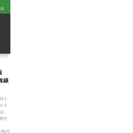
内容
報
政無線
日２
ル２
は、
想さ
1106/0