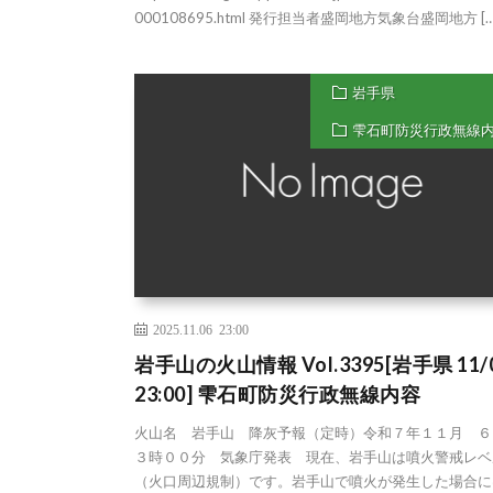
000108695.html 発行担当者盛岡地方気象台盛岡地方 […
岩手県
雫石町防災行政無線
2025.11.06 23:00
岩手山の火山情報 Vol.3395[岩手県 11/
23:00] 雫石町防災行政無線内容
火山名 岩手山 降灰予報（定時）令和７年１１月 ６
３時００分 気象庁発表 現在、岩手山は噴火警戒レベ
（火口周辺規制）です。岩手山で噴火が発生した場合に