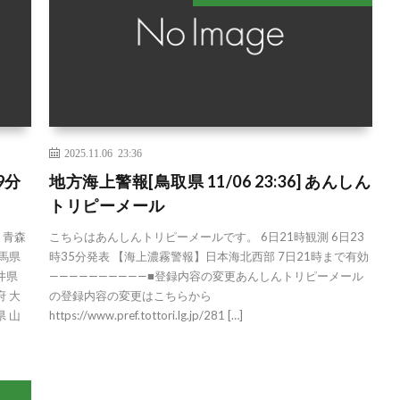
2025.11.06 23:36
9分
地方海上警報[鳥取県 11/06 23:36] あんしん
トリピーメール
道 青森
こちらはあんしんトリピーメールです。 6日21時観測 6日23
群馬県
時35分発表 【海上濃霧警報】日本海北西部 7日21時まで有効
井県
——————————■登録内容の変更あんしんトリピーメール
府 大
の登録内容の変更はこちらから
県 山
https://www.pref.tottori.lg.jp/281 […]