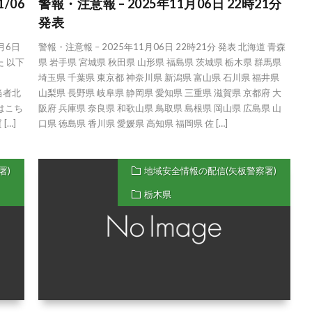
/06
警報・注意報 – 2025年11月06日 22時21分
発表
月6日
警報・注意報 – 2025年11月06日 22時21分 発表 北海道 青森
た 以下
県 岩手県 宮城県 秋田県 山形県 福島県 茨城県 栃木県 群馬県
埼玉県 千葉県 東京都 神奈川県 新潟県 富山県 石川県 福井県
行担当者北
山梨県 長野県 岐阜県 静岡県 愛知県 三重県 滋賀県 京都府 大
はこち
阪府 兵庫県 奈良県 和歌山県 鳥取県 島根県 岡山県 広島県 山
 […]
口県 徳島県 香川県 愛媛県 高知県 福岡県 佐 […]
署)
地域安全情報の配信(矢板警察署)
栃木県