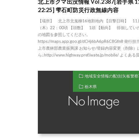
北上市クマ出没情報 Vol.2387[岩手県 11
22:25] 雫石町防災行政無線内容
【場所】 北上市北鬼柳16地割地内 【目撃日時】 11
（木）22：00頃 【頭数】 1頭 【動向】 徘徊してい
の地図を参照してください。
https://maps.app.goo.gl/dCHj6bA6pR6C8Gfn8 発
上市農林部農業振興課 お知らせ/登録内容変更（削除）
ら↓http://www.highway.pref.iwate.jp/mobile/ よくある質
地域安全情報の配信(矢板警察
栃木県