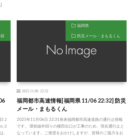
]
福岡県
内容
防災メール・まもるくん
2025.11.06 22:32
06
福岡都市高速情報[福岡県 11/06 22:32] 防災
メール・まもるくん
日２
2025年11月06日 22:31発表福岡都市高速道路の通行止情報
ル２
です。 環状線外回りの榎田出口が工事のため、現在通行止と
は、
なっています。ご迷惑をおかけしますが、皆様のご協力をお