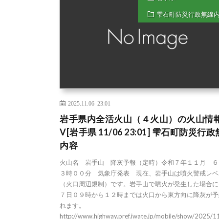
雫石町防災行政無線
2025.11.06 23:01
岩手県内全活火山（４火山）の火山情
V[岩手県 11/06 23:01] 雫石町防災行
内容
火山名 岩手山 降灰予報（定時）令和７年１１月 ６
３時００分 気象庁発表 現在、岩手山は噴火警戒レベ
（火口周辺規制）です。岩手山で噴火が発生した場合に
７日０９時から１２時までは火口から東方向に降灰が予
れます。
http://www.highway.pref.iwate.jp/mobile/show/2025/