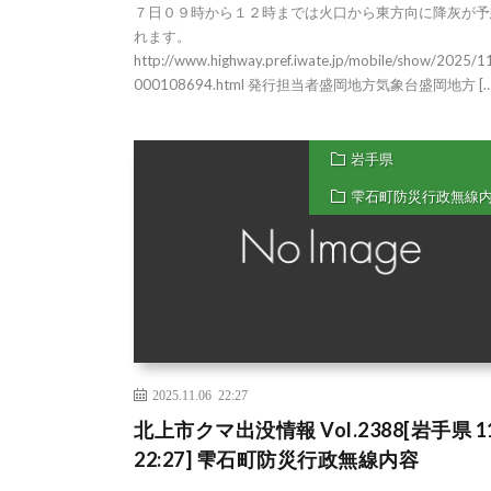
７日０９時から１２時までは火口から東方向に降灰が予
れます。
http://www.highway.pref.iwate.jp/mobile/show/2025/
000108694.html 発行担当者盛岡地方気象台盛岡地方 […
岩手県
雫石町防災行政無線
2025.11.06 22:27
北上市クマ出没情報 Vol.2388[岩手県 11
22:27] 雫石町防災行政無線内容