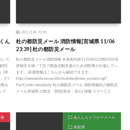
2025.11.06 23:39
ルくん
杜の都防災メール 消防情報[宮城県 11/06
23:39] 杜の都防災メール
ついて
杜の都防災メール消防情報 ▼発表内容11月06日23時33分頃
場所]
若林区古城一丁目で救急活動支援のため消防車が出場してい
）[本
ます。 経過情報はこちらから確認できます。
。[ワ
http://sendaicity.bosai.info/mobile/divide_content.cgi?
通報を
PartCode=sendaicity 杜の都防災メール 消防情報杜の都防災
ップ
メール宮城県 の防災・防犯(安全・安心) 情報 スマー […]
意報
あんしんトリピーメール
鳥取県