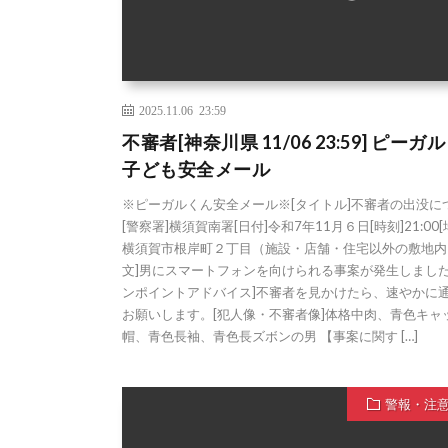
2025.11.06 23:59
不審者[神奈川県 11/06 23:59] ピーガ
子ども安全メール
※ピーガルくん安全メール※[タイトル]不審者の出没に
[警察署]横須賀南署[日付]令和7年11月６日[時刻]21:00[
横須賀市根岸町２丁目（施設・店舗・住宅以外の敷地内
文]男にスマートフォンを向けられる事案が発生しました
ンポイントアドバイス]不審者を見かけたら、速やかに
お願いします。[犯人像・不審者像]体格中肉、青色キャ
帽、青色長袖、青色長ズボンの男 【事案に関す […]
警報・注