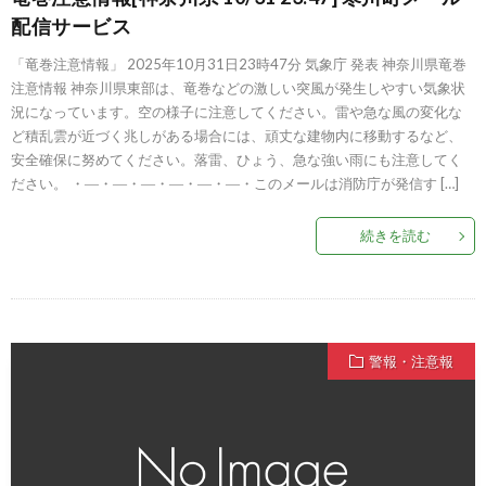
配信サービス
「竜巻注意情報」 2025年10月31日23時47分 気象庁 発表 神奈川県竜巻
注意情報 神奈川県東部は、竜巻などの激しい突風が発生しやすい気象状
況になっています。空の様子に注意してください。雷や急な風の変化な
ど積乱雲が近づく兆しがある場合には、頑丈な建物内に移動するなど、
安全確保に努めてください。落雷、ひょう、急な強い雨にも注意してく
ださい。 ・―・―・―・―・―・―・このメールは消防庁が発信す […]
続きを読む
警報・注意報