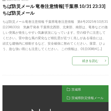
ちば防災メール 竜巻注意情報[千葉県 10/31 23:33]
ちば防災メール
ちば防災メール竜巻注意情報 千葉県竜巻注意情報 第6号2025年10月31
日23時33分 気象庁発表 千葉県北西部、北東部、南部は、竜巻などの激
しい突風が発生しやすい気象状況になっています。空の様子に注意して
ください。雷や急な風の変化など積乱雲が近づく兆しがある場合には、
頑丈な建物内に移動するなど、安全確保に努めてください。落雷、ひょ
う、急な強い雨にも注意してください。 この情報は、01日00時4 […]
続きを読む
茨城県
茨城県防災情報メール