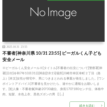
2025.10.31 23:55
不審者[神奈川県 10/31 23:55] ピーガルくん子ども
安全メール
※ピーガルくん安全メール※[タイトル]不審者の出没について[警察署]幸
署[日付]令和7年10月31日[時刻]18:15[場所]川崎市幸区幸町２丁目（路
上）[本文]女性が帰宅中、男につきまとわれる事案が発生しました。[ワン
ポイントアドバイス]不審者を見かけたら、速やかに通報をお願いしま
す。[犯人像・不審者像]年齢20?30歳位、身長170?180センチ位、体格中
肉、短髪、水色上衣、黒色ズボンの男 【 […]
続きを読む