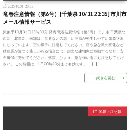
2025.10.31 23:35
竜巻注意情報（第6号）[千葉県 10/31 23:35] 市川市
メール情報サービス
気象庁10月31日23時33分 発表 竜巻注意情報（第6号） 市川市 千葉県北
西部、北東部、南部は、竜巻などの激しい突風が発生しやすい気象状況
になっています。空の様子に注意してください。雷や急な風の変化など
積乱雲が近づく兆しがある場合には、頑丈な建物内に移動するなど、安
全確保に努めてください。落雷、ひょう、急な強い雨にも注意してくだ
さい。 この情報は、1日00時40分まで有効です。 — […]
続きを読む
警報・注意報