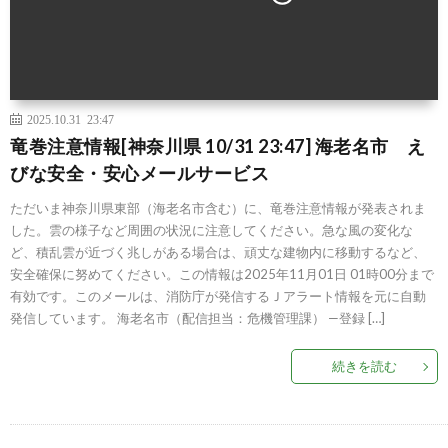
2025.10.31 23:47
竜巻注意情報[神奈川県 10/31 23:47] 海老名市 え
びな安全・安心メールサービス
ただいま神奈川県東部（海老名市含む）に、竜巻注意情報が発表されま
した。雲の様子など周囲の状況に注意してください。急な風の変化な
ど、積乱雲が近づく兆しがある場合は、頑丈な建物内に移動するなど、
安全確保に努めてください。この情報は2025年11月01日 01時00分まで
有効です。このメールは、消防庁が発信するＪアラート情報を元に自動
発信しています。 海老名市（配信担当：危機管理課） —登録 […]
続きを読む