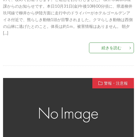
課からのお知らせです。本日10月31日(金)午後10時00分頃に、県道柳井
玖珂線で柳井から伊陸方面に走行中のドライバーがホテルゴールデンア
イネ付近で、熊らしき動物1頭が目撃されました。クマらしき動物は西側
の山林に逃げたとのこと。体長は約1ｍ。被害情報はありません。 朝夕
[…]
続きを読む
警報・注意報