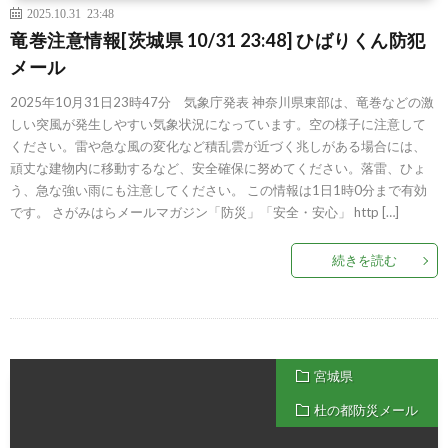
2025.10.31 23:48
竜巻注意情報[茨城県 10/31 23:48] ひばりくん防犯
メール
2025年10月31日23時47分 気象庁発表 神奈川県東部は、竜巻などの激
しい突風が発生しやすい気象状況になっています。空の様子に注意して
ください。雷や急な風の変化など積乱雲が近づく兆しがある場合には、
頑丈な建物内に移動するなど、安全確保に努めてください。落雷、ひょ
う、急な強い雨にも注意してください。 この情報は1日1時0分まで有効
です。 さがみはらメールマガジン「防災」「安全・安心」 http […]
続きを読む
宮城県
杜の都防災メール