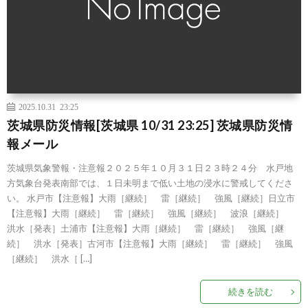
2025.10.31 23:25
茨城県防災情報[茨城県 10/31 23:25] 茨城県防災情
報メール
茨城県気象警報・注意報２０２５年１０月３１日２３時２４分 水戸地
方気象台発表南部では、１日未明まで低い土地の浸水に警戒してくださ
い。 水戸市【注意報】大雨［継続］ 雷［継続］ 強風［継続］日立市
【注意報】大雨［継続］ 雷［継続］ 強風［継続］ 波浪［継続］
洪水［発表］土浦市【注意報】大雨［継続］ 雷［継続］ 強風［継
続］ 洪水［発表］古河市【注意報】大雨［継続］ 雷［継続］ 強風
［継続］ 洪水［ […]
続きを読む