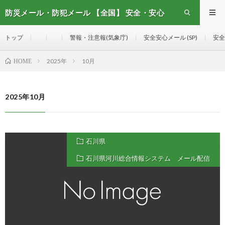
防災メール・防犯メール 【全国】 安全・安心
メール
トップ
警報・注意報(気象庁)
安全安心メール (SP)
安全
2025年
10月
HOME
2025年10月
石川県
石川県河川総合情報システム メール配信