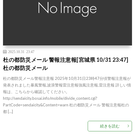
2025.10.31 23:47
杜の都防災メール 警報注意報[宮城県 10/31 23:47]
杜の都防災メール
杜の都防災メール警報注意報 2025年10月31日23時47分頃警報注意報が
発表されました暴風警報,波浪警報雷注意報強風注意報,雷注意報 詳しい情
報は、こちらから確認してください。
http://sendaicity.bosai.info/mobile/divide_content.cgi?
PartCode=sendaicity&Content=warn 杜の都防災メール 警報注意報杜の
都 […]
続きを読む