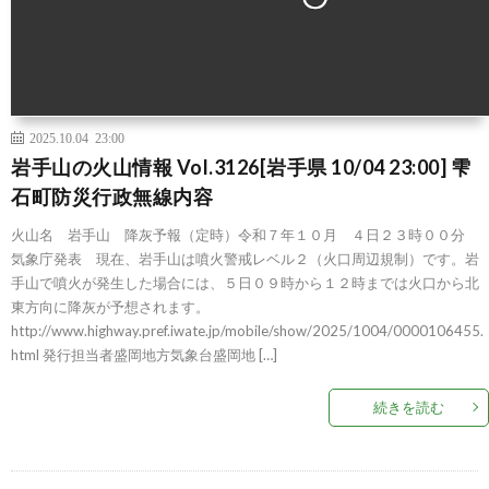
2025.10.04 23:00
岩手山の火山情報 Vol.3126[岩手県 10/04 23:00] 雫
石町防災行政無線内容
火山名 岩手山 降灰予報（定時）令和７年１０月 ４日２３時００分
気象庁発表 現在、岩手山は噴火警戒レベル２（火口周辺規制）です。岩
手山で噴火が発生した場合には、５日０９時から１２時までは火口から北
東方向に降灰が予想されます。
http://www.highway.pref.iwate.jp/mobile/show/2025/1004/0000106455.
html 発行担当者盛岡地方気象台盛岡地 […]
続きを読む