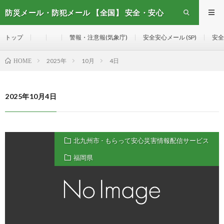
防災メール・防犯メール 【全国】 安全・安心
メール
トップ
警報・注意報(気象庁)
安全安心メール (SP)
安全
2025年
10月
4日
HOME
2025年10月4日
北九州市 - もらって安心災害情報配信サービス
福岡県