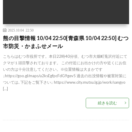
2025.10.04 22:50
熊の目撃情報 10/04 22:50[青森県 10/04 22:50] むつ
市防災・かまふせメール
こちらはむつ市役所です。本日22時40分頃、むつ市大畑町兎沢付近にて
クマが１頭目撃されております。 この付近にお出かけの方や近くにお住
いの方は十分注意してください。※位置情報は大まかです
↓https://goo.gl/maps/u2ksEgfpcFdG9gev5 過去の出没情報や被害対策に
ついては､下記をご覧下さい↓ https://www.city.mutsu.lg.jp/work/sangyo
[…]
続きを読む