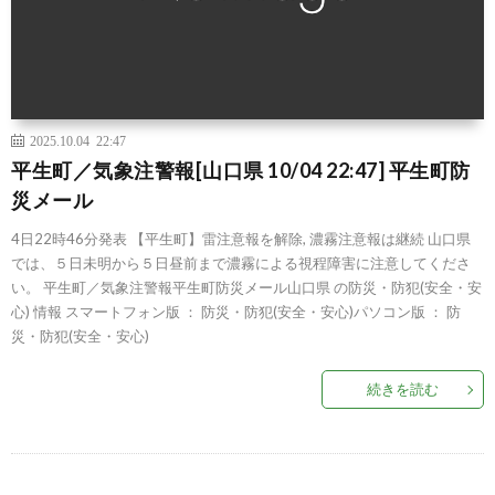
2025.10.04 22:47
平生町／気象注警報[山口県 10/04 22:47] 平生町防
災メール
4日22時46分発表 【平生町】雷注意報を解除, 濃霧注意報は継続 山口県
では、５日未明から５日昼前まで濃霧による視程障害に注意してくださ
い。 平生町／気象注警報平生町防災メール山口県 の防災・防犯(安全・安
心) 情報 スマートフォン版 ： 防災・防犯(安全・安心)パソコン版 ： 防
災・防犯(安全・安心)
続きを読む