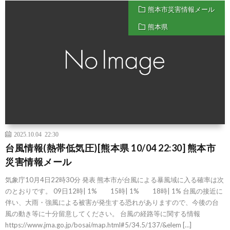
熊本市災害情報メール
熊本県
2025.10.04 22:30
台風情報(熱帯低気圧)[熊本県 10/04 22:30] 熊本市
災害情報メール
気象庁10月4日22時30分 発表 熊本市が台風による暴風域に入る確率は次
のとおりです。 09日12時| 1% 15時| 1% 18時| 1% 台風の接近に
伴い、大雨・強風による被害が発生する恐れがありますので、今後の台
風の動き等に十分留意してください。 台風の経路等に関する情報
https://www.jma.go.jp/bosai/map.html#5/34.5/137/&elem […]