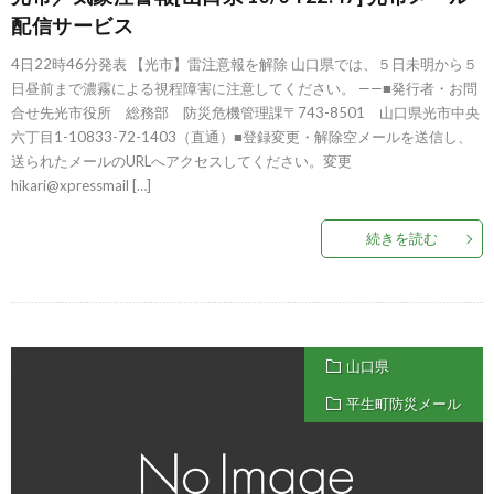
配信サービス
4日22時46分発表 【光市】雷注意報を解除 山口県では、５日未明から５
日昼前まで濃霧による視程障害に注意してください。 ——■発行者・お問
合せ先光市役所 総務部 防災危機管理課〒743-8501 山口県光市中央
六丁目1-10833-72-1403（直通）■登録変更・解除空メールを送信し、
送られたメールのURLへアクセスしてください。変更
hikari@xpressmail […]
続きを読む
山口県
平生町防災メール