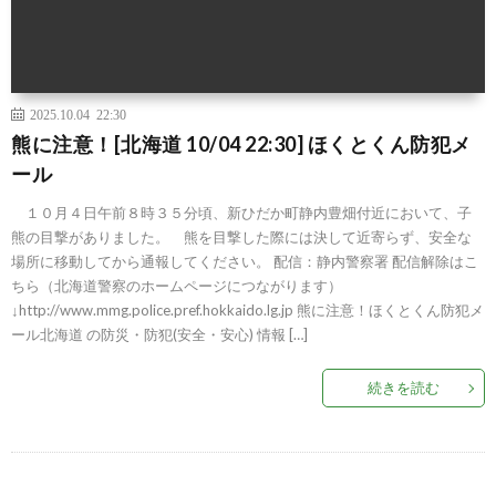
2025.10.04 22:30
熊に注意！[北海道 10/04 22:30] ほくとくん防犯メ
ール
１０月４日午前８時３５分頃、新ひだか町静内豊畑付近において、子
熊の目撃がありました。 熊を目撃した際には決して近寄らず、安全な
場所に移動してから通報してください。 配信：静内警察署 配信解除はこ
ちら（北海道警察のホームページにつながります）
↓http://www.mmg.police.pref.hokkaido.lg.jp 熊に注意！ほくとくん防犯メ
ール北海道 の防災・防犯(安全・安心) 情報 […]
続きを読む