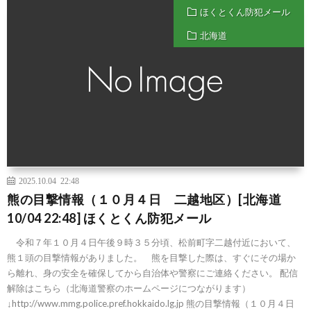
ほくとくん防犯メール
北海道
2025.10.04 22:48
熊の目撃情報（１０月４日 二越地区）[北海道
10/04 22:48] ほくとくん防犯メール
令和７年１０月４日午後９時３５分頃、松前町字二越付近において、
熊１頭の目撃情報がありました。 熊を目撃した際は、すぐにその場か
ら離れ、身の安全を確保してから自治体や警察にご連絡ください。 配信
解除はこちら（北海道警察のホームページにつながります）
↓http://www.mmg.police.pref.hokkaido.lg.jp 熊の目撃情報（１０月４日