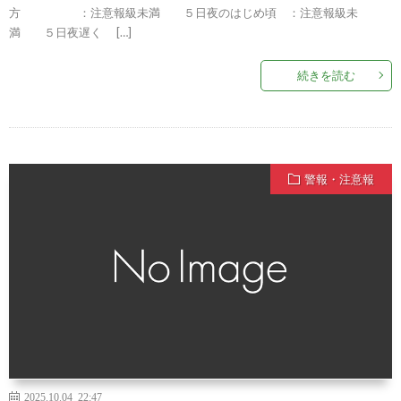
方 ：注意報級未満 ５日夜のはじめ頃 ：注意報級未
満 ５日夜遅く […]
続きを読む
警報・注意報
2025.10.04 22:47