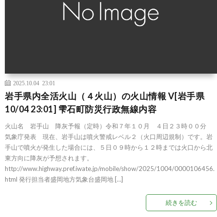
2025.10.04 23:01
岩手県内全活火山（４火山）の火山情報 V[岩手県
10/04 23:01] 雫石町防災行政無線内容
火山名 岩手山 降灰予報（定時）令和７年１０月 ４日２３時００分
気象庁発表 現在、岩手山は噴火警戒レベル２（火口周辺規制）です。岩
手山で噴火が発生した場合には、５日０９時から１２時までは火口から北
東方向に降灰が予想されます。
http://www.highway.pref.iwate.jp/mobile/show/2025/1004/0000106456.
html 発行担当者盛岡地方気象台盛岡地 […]
続きを読む