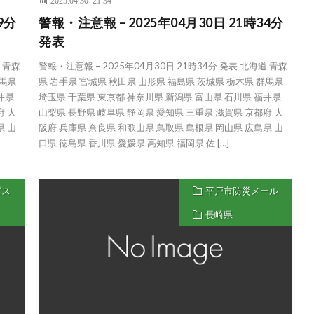
2025.04.30 21:34
9分
警報・注意報 – 2025年04月30日 21時34分
発表
道 青森
警報・注意報 – 2025年04月30日 21時34分 発表 北海道 青森
群馬県
県 岩手県 宮城県 秋田県 山形県 福島県 茨城県 栃木県 群馬県
井県
埼玉県 千葉県 東京都 神奈川県 新潟県 富山県 石川県 福井県
府 大
山梨県 長野県 岐阜県 静岡県 愛知県 三重県 滋賀県 京都府 大
県 山
阪府 兵庫県 奈良県 和歌山県 鳥取県 島根県 岡山県 広島県 山
口県 徳島県 香川県 愛媛県 高知県 福岡県 佐 […]
ビス
平戸市防災メール
長崎県