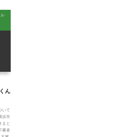
ール
ルくん
ついて
]横浜市
きまと
不審者
・不審