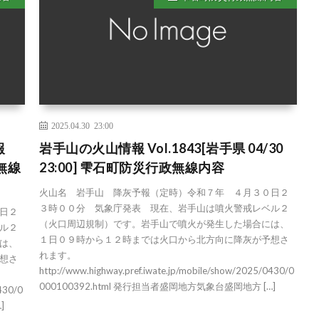
2025.04.30 23:00
報
岩手山の火山情報 Vol.1843[岩手県 04/30
政無線
23:00] 雫石町防災行政無線内容
火山名 岩手山 降灰予報（定時）令和７年 ４月３０日２
３時００分 気象庁発表 現在、岩手山は噴火警戒レベル２
日２
（火口周辺規制）です。岩手山で噴火が発生した場合には、
ル２
１日０９時から１２時までは火口から北方向に降灰が予想さ
は、
れます。
想さ
http://www.highway.pref.iwate.jp/mobile/show/2025/0430/0
000100392.html 発行担当者盛岡地方気象台盛岡地方 […]
0430/0
]