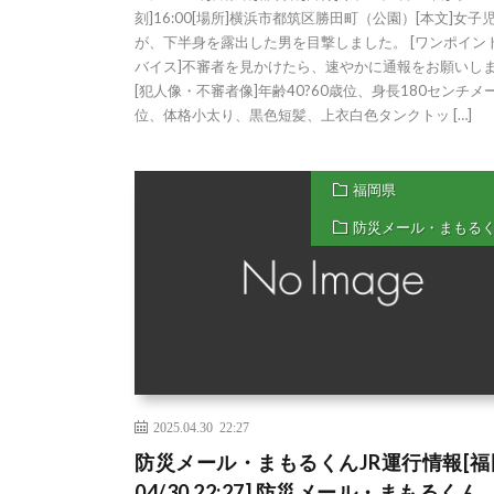
刻]16:00[場所]横浜市都筑区勝田町（公園）[本文]女子
が、下半身を露出した男を目撃しました。 [ワンポイン
バイス]不審者を見かけたら、速やかに通報をお願いし
[犯人像・不審者像]年齢40?60歳位、身長180センチメ
位、体格小太り、黒色短髪、上衣白色タンクトッ […]
福岡県
防災メール・まもる
2025.04.30 22:27
防災メール・まもるくんJR運行情報[福
04/30 22:27] 防災メール・まもるくん