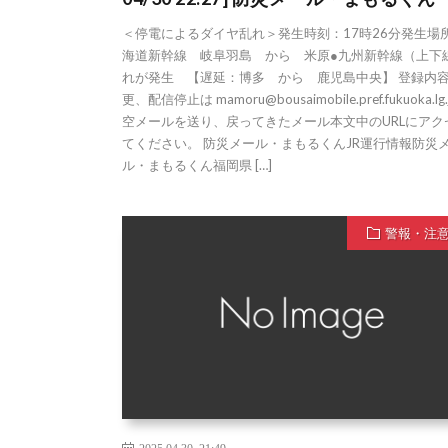
＜停電によるダイヤ乱れ＞発生時刻：17時26分発生場
海道新幹線 岐阜羽島 から 米原●九州新幹線（上下
れが発生 【遅延：博多 から 鹿児島中央】 登録内
更、配信停止は mamoru@bousaimobile.pref.fukuoka.lg.
空メールを送り、戻ってきたメール本文中のURLにアク
てください。 防災メール・まもるくんJR運行情報防災
ル・まもるくん福岡県 […]
警報・注