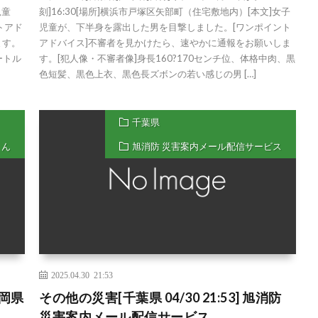
児童
刻]16:30[場所]横浜市戸塚区矢部町（住宅敷地内）[本文]女子
トアド
児童が、下半身を露出した男を目撃しました。[ワンポイント
ます。
アドバイス]不審者を見かけたら、速やかに通報をお願いしま
ートル
す。[犯人像・不審者像]身長160?170センチ位、体格中肉、黒
色短髪、黒色上衣、黒色長ズボンの若い感じの男 […]
千葉県
くん
旭消防 災害案内メール配信サービス
2025.04.30 21:53
岡県
その他の災害[千葉県 04/30 21:53] 旭消防
災害案内メール配信サービス