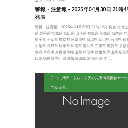
2025.04.30 21:49
警報・注意報 – 2025年04月30日 21時4
発表
警報・注意報 – 2025年04月30日 21時49分 発表 北海
県 岩手県 宮城県 秋田県 山形県 福島県 茨城県 栃木県 
埼玉県 千葉県 東京都 神奈川県 新潟県 富山県 石川県 福
山梨県 長野県 岐阜県 静岡県 愛知県 三重県 滋賀県 京都
阪府 兵庫県 奈良県 和歌山県 鳥取県 島根県 岡山県 広島
口県 徳島県 香川県 愛媛県 高知県 福岡県 佐 […]
北九州市 - もらって安心災害情報配信サー
福岡県