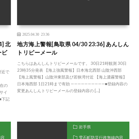
2025.04.30 23:36
] 北
地方海上警報[鳥取県 04/30 23:36] あんしん
ービ
トリピーメール
こちらはあんしんトリピーメールです。 30日21時観測 30日
23時35分発表 【海上強風警報】日本海北西部 山陰沖西部
付近で
【海上風警報】山陰沖東部及び若狭湾付近 【海上濃霧警報】
日本海西部 1日21時まで有効 ——————————■登録内容の
現在の
変更あんしんトリピーメールの登録内容の […]
帯サイ
/ ■下記
岩手県
内容
雫石町防災行政無線内容