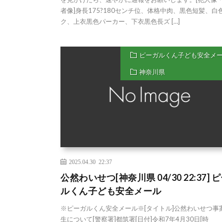
者像]身長175?180センチ位、体格中肉、黒色短髪、白
ク、上衣黒色パーカー、下衣黒色長ズ […]
ピーガルくん子ども安全メ
神奈川県
2025.04.30 22:37
公然わいせつ[神奈川県 04/30 22:37] 
ルくん子ども安全メール
※ピーガルくん安全メール※[タイトル]公然わいせつ事
生について[警察署]都筑署[日付]令和7年4月30日[時