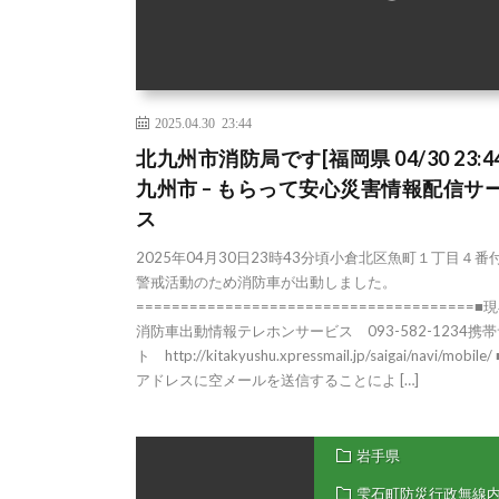
2025.04.30 23:44
北九州市消防局です[福岡県 04/30 23:44
九州市 – もらって安心災害情報配信サ
ス
2025年04月30日23時43分頃小倉北区魚町１丁目４番
警戒活動のため消防車が出動しました。
======================================■
消防車出動情報テレホンサービス 093-582-1234携
ト http://kitakyushu.xpressmail.jp/saigai/navi/mobile
アドレスに空メールを送信することによ […]
岩手県
雫石町防災行政無線