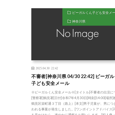
ピーガルくん子ども安全メ
神奈川県
2025.04.30 22:42
不審者[神奈川県 04/30 22:42] ピーガ
子ども安全メール
※ピーガルくん安全メール※[タイトル]不審者の出没に
[警察署]鶴見署[日付]令和7年4月30日[時刻]14:00[場所
鶴見区栄町通３丁目（路上）[本文]男子児童が、男につ
われる事案が発生しました。[ワンポイントアドバイス]
を見かけたら、速やかに通報をお願いします。[犯人像