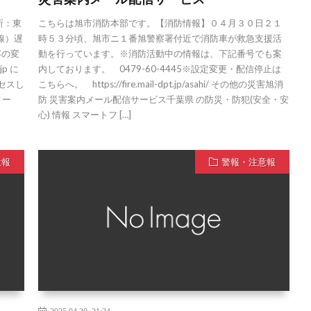
所：東
こちらは旭市消防本部です。【消防情報】０４月３０日２１
線）遅
時５３分頃、旭市ニ１番旭警察署付近で消防車が救急支援活
容の変
動を行っています。※消防活動中の情報は、下記番号でも案
jp に
内しております。 0479-60-4445※設定変更・配信停止は
セスし
こちらへ。 https://fire.mail-dpt.jp/asahi/ その他の災害旭消
メー
防 災害案内メール配信サービス千葉県 の防災・防犯(安全・安
心) 情報 スマートフ […]
意報
警報・注意報