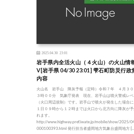
2025.04.30 23:01
岩手県内全活火山（４火山）の火山情
V[岩手県 04/30 23:01] 雫石町防災行
内容
火山名 岩手山 降灰予報（定時）令和７年 ４月３０
３時００分 気象庁発表 現在、岩手山は噴火警戒レベ
（火口周辺規制）です。岩手山で噴火が発生した場合に
１日０９時から１２時までは火口から北方向に降灰が予
れます。
http://www.highway.pref.iwate.jp/mobile/show/2025/
000100393.html 発行担当者盛岡地方気象台盛岡地方 […