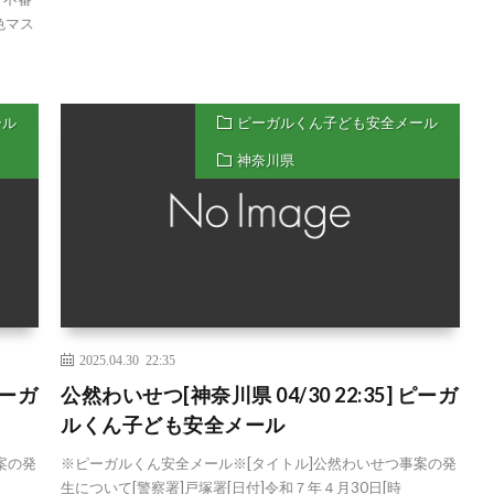
色マス
ール
ピーガルくん子ども安全メール
神奈川県
2025.04.30 22:35
ピーガ
公然わいせつ[神奈川県 04/30 22:35] ピーガ
ルくん子ども安全メール
案の発
※ピーガルくん安全メール※[タイトル]公然わいせつ事案の発
生について[警察署]戸塚署[日付]令和７年４月30日[時