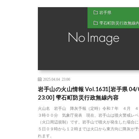
岩手県
雫石町防災行政無線
2025.04.04 23:00
岩手山の火山情報 Vol.1631[岩手県 04/
23:00] 雫石町防災行政無線内容
火山名 岩手山 降灰予報（定時）令和７年 ４月 ４
３時００分 気象庁発表 現在、岩手山は噴火警戒レベ
（火口周辺規制）です。岩手山で噴火が発生した場合に
５日０９時から１２時までは火口から東方向に降灰が予
れます。