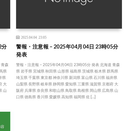
2025.04.04 23:05
2分
警報・注意報 – 2025年04月04日 23時05分
発表
道 青森
警報・注意報 – 2025年04月04日 23時05分 発表 北海道 青森
群馬県
県 岩手県 宮城県 秋田県 山形県 福島県 茨城県 栃木県 群馬県
井県
埼玉県 千葉県 東京都 神奈川県 新潟県 富山県 石川県 福井県
府 大
山梨県 長野県 岐阜県 静岡県 愛知県 三重県 滋賀県 京都府 大
県 山
阪府 兵庫県 奈良県 和歌山県 鳥取県 島根県 岡山県 広島県 山
口県 徳島県 香川県 愛媛県 高知県 福岡県 佐 […]
内容