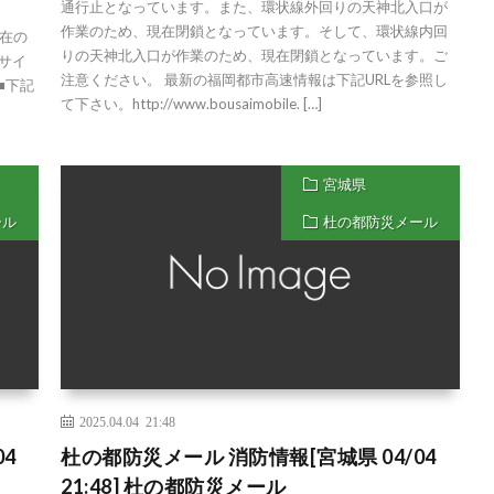
通行止となっています。また、環状線外回りの天神北入口が
作業のため、現在閉鎖となっています。そして、環状線内回
現在の
りの天神北入口が作業のため、現在閉鎖となっています。ご
帯サイ
注意ください。 最新の福岡都市高速情報は下記URLを参照し
/ ■下記
て下さい。http://www.bousaimobile. […]
宮城県
ール
杜の都防災メール
2025.04.04 21:48
4
杜の都防災メール 消防情報[宮城県 04/04
21:48] 杜の都防災メール