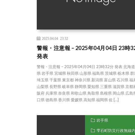
2025.04.04 23:32
警報・注意報 – 2025年04月04日 23時3
発表
警報・注意報 – 2025年04月04日 23時32分 発表 北海
県 岩手県 宮城県 秋田県 山形県 福島県 茨城県 栃木県 
埼玉県 千葉県 東京都 神奈川県 新潟県 富山県 石川県 福
山梨県 長野県 岐阜県 静岡県 愛知県 三重県 滋賀県 京都
阪府 兵庫県 奈良県 和歌山県 鳥取県 島根県 岡山県 広島
口県 徳島県 香川県 愛媛県 高知県 福岡県 佐 […]
岩手県
雫石町防災行政無線