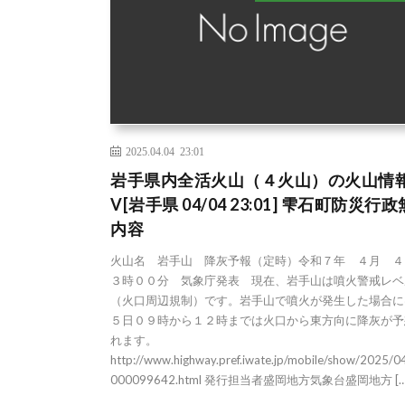
2025.04.04 23:01
岩手県内全活火山（４火山）の火山情
V[岩手県 04/04 23:01] 雫石町防災行
内容
火山名 岩手山 降灰予報（定時）令和７年 ４月 ４
３時００分 気象庁発表 現在、岩手山は噴火警戒レベ
（火口周辺規制）です。岩手山で噴火が発生した場合に
５日０９時から１２時までは火口から東方向に降灰が予
れます。
http://www.highway.pref.iwate.jp/mobile/show/2025/
000099642.html 発行担当者盛岡地方気象台盛岡地方 […