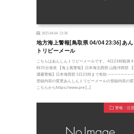
2025.04.04 23:36
地方海上警報[鳥取県 04/04 23:36] あ
トリピーメール
こちらはあんしんトリピーメールです。 4日21時観測 4
時35分発表 【海上風警報】日本海北西部 山陰沖西部 
濃霧警報】日本海西部 5日21時まで有効 ————————
登録内容の変更あんしんトリピーメールの登録内容の変
こちらからhttps://www.pre […]
警報・注