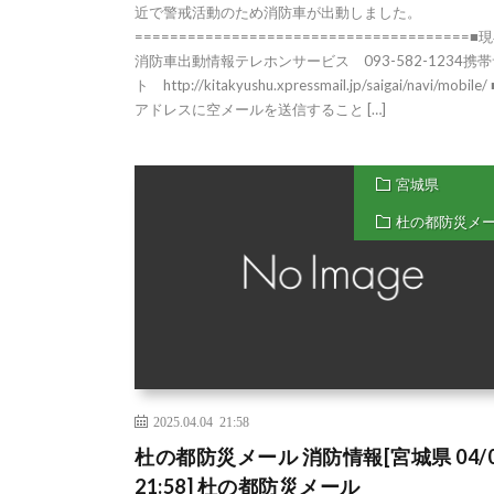
近で警戒活動のため消防車が出動しました。
======================================■
消防車出動情報テレホンサービス 093-582-1234携
ト http://kitakyushu.xpressmail.jp/saigai/navi/mobile
アドレスに空メールを送信すること […]
宮城県
杜の都防災メ
2025.04.04 21:58
杜の都防災メール 消防情報[宮城県 04/0
21:58] 杜の都防災メール