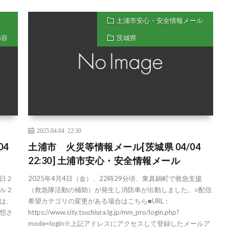
土浦市安心・安全情報メール
内容
茨城県
2025.04.04 22:30
04
土浦市 火災等情報メール[茨城県 04/04
22:30] 土浦市安心・安全情報メール
日２
2025年4月4日（金）、22時29分頃、東真鍋町で救急支援
ル２
（救急隊活動の補助）が発生し消防車が出動しました。○配信
は、
希望カテゴリの変更がある場合はこちら■URL：
想さ
https://www.city.tsuchiura.lg.jp/mm_pro/login.php?
mode=login※上記アドレスにアクセスして登録したメールア