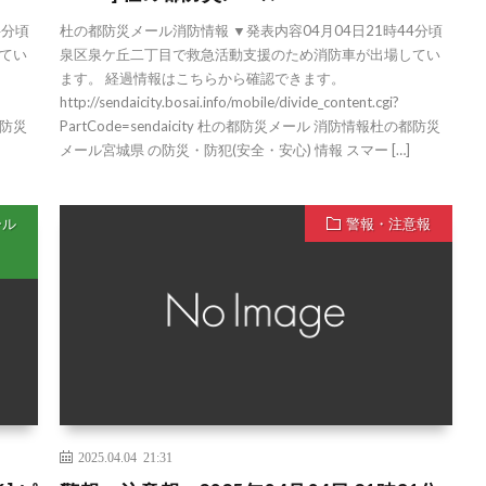
4分頃
杜の都防災メール消防情報 ▼発表内容04月04日21時44分頃
てい
泉区泉ケ丘二丁目で救急活動支援のため消防車が出場してい
ます。 経過情報はこちらから確認できます。
http://sendaicity.bosai.info/mobile/divide_content.cgi?
都防災
PartCode=sendaicity 杜の都防災メール 消防情報杜の都防災
メール宮城県 の防災・防犯(安全・安心) 情報 スマー […]
ール
警報・注意報
2025.04.04 21:31