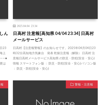
2025.04.04 23:34
んしん
日高村 注意報[高知県 04/04 23:34] 日高村
メールサービス
日23
日高村【注意報警報】のお知らせです。2025年04月04日23
【海上
時32分高知地方気象台 発表 乾燥注意報（解除） 日高村 注
——■
意報日高村メールサービス高知県 の防災・防犯(安全・安心)
更は
情報 スマートフォン版 ： 防災・防犯(安全・安心)パソコン版
： 防災・防犯(安全・安心)
意報
警報・注意報