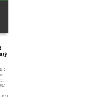
報
政無線
日２
ル２
は、
想さ
0404/0
]