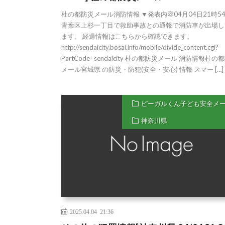
杜の都防災メール消防情報 ▼発表内容04月04日21時5
青葉区上杉一丁目で救助事故との通報で消防車が出場し
ます。 経過情報はこちらから確認できます。
http://sendaicity.bosai.info/mobile/divide_content.cgi?
PartCode=sendaicity 杜の都防災メール 消防情報杜の
メール宮城県 の防災・防犯(安全・安心) 情報 スマー […]
ピーガルくん子ども安全メ
神奈川県
2025.04.04 21:36