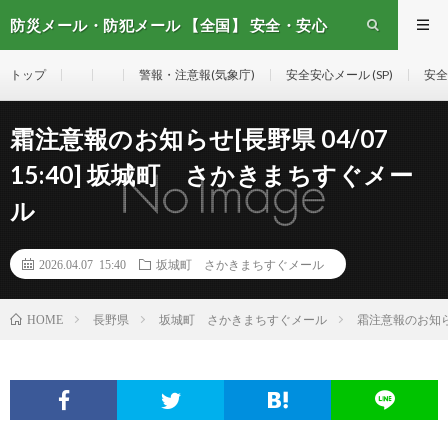
防災メール・防犯メール 【全国】 安全・安心
メール
トップ
警報・注意報(気象庁)
安全安心メール (SP)
安全
霜注意報のお知らせ[長野県 04/07
15:40] 坂城町 さかきまちすぐメー
ル
2026.04.07 15:40
坂城町 さかきまちすぐメール
長野県
坂城町 さかきまちすぐメール
霜注意報のお知らせ
HOME