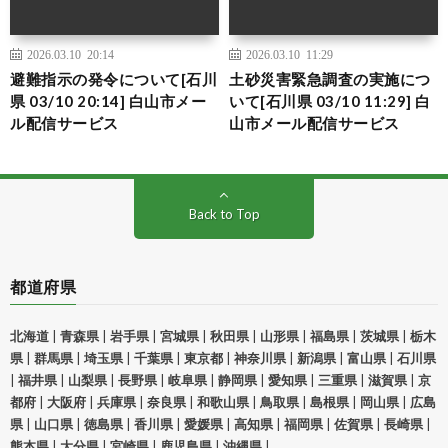
2026.03.10 20:14
2026.03.10 11:29
避難指示の発令について[石川
土砂災害緊急調査の実施につ
県 03/10 20:14] 白山市メー
いて[石川県 03/10 11:29] 白
ル配信サービス
山市メール配信サービス
Back to Top
都道府県
北海道
|
青森県
|
岩手県
|
宮城県
|
秋田県
|
山形県
|
福島県
|
茨城県
|
栃木
県
|
群馬県
|
埼玉県
|
千葉県
|
東京都
|
神奈川県
|
新潟県
|
富山県
|
石川県
|
福井県
|
山梨県
|
長野県
|
岐阜県
|
静岡県
|
愛知県
|
三重県
|
滋賀県
|
京
都府
|
大阪府
|
兵庫県
|
奈良県
|
和歌山県
|
鳥取県
|
島根県
|
岡山県
|
広島
県
|
山口県
|
徳島県
|
香川県
|
愛媛県
|
高知県
|
福岡県
|
佐賀県
|
長崎県
|
熊本県
|
大分県
|
宮崎県
|
鹿児島県
|
沖縄県
|