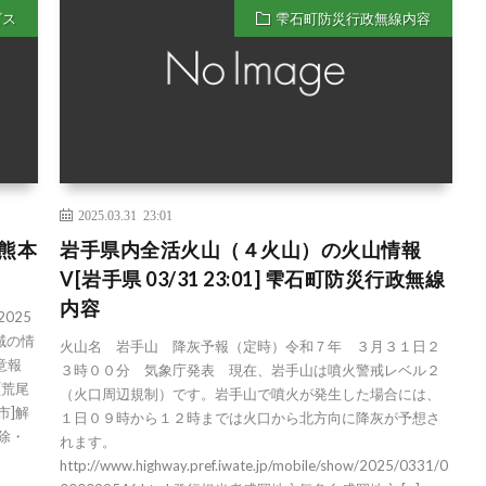
ビス
雫石町防災行政無線内容
2025.03.31 23:01
 熊本
岩手県内全活火山（４火山）の火山情報
V[岩手県 03/31 23:01] 雫石町防災行政無線
内容
025
域の情
火山名 岩手山 降灰予報（定時）令和７年 ３月３１日２
意報
３時００分 気象庁発表 現在、岩手山は噴火警戒レベル２
[荒尾
（火口周辺規制）です。岩手山で噴火が発生した場合には、
市]解
１日０９時から１２時までは火口から北方向に降灰が予想さ
除・
れます。
http://www.highway.pref.iwate.jp/mobile/show/2025/0331/0