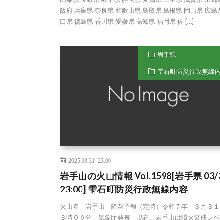
阪府 兵庫県 奈良県 和歌山県 鳥取県 島根県 岡山県 広島
口県 徳島県 香川県 愛媛県 高知県 福岡県 佐 […]
岩手県
雫石町防災行政無線
2025.03.31 23:00
岩手山の火山情報 Vol.1598[岩手県 03/
23:00] 雫石町防災行政無線内容
火山名 岩手山 降灰予報（定時）令和７年 ３月３１
３時００分 気象庁発表 現在、岩手山は噴火警戒レベ