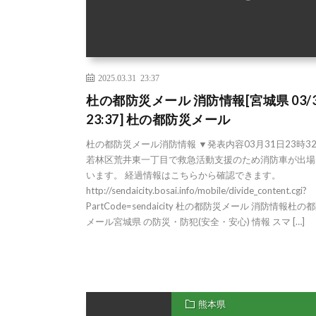
2025.03.31 23:37
杜の都防災メール 消防情報[宮城県 03/3
23:37] 杜の都防災メール
杜の都防災メール消防情報 ▼発表内容03月31日23時3
若林区荒井東一丁目で救急活動支援のため消防車が出場
います。 経過情報はこちらから確認できます。
http://sendaicity.bosai.info/mobile/divide_content.cgi?
PartCode=sendaicity 杜の都防災メール 消防情報杜の
メール宮城県 の防災・防犯(安全・安心) 情報 スマ […]
熊本県