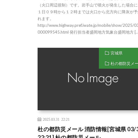
（火口周辺規制）です。岩手山で噴火が発生した場合に
１日０９時から１２時までは火口から北方向に降灰が予
れます。
http://www.highway.pref.iwate.jp/mobile/show/2025/
000099545.html 発行担当者盛岡地方気象台盛岡地方 […
宮城県
杜の都防災メ
2025.03.31 22:21
杜の都防災メール 消防情報[宮城県 03/3
22:21] 杜の都防災メール