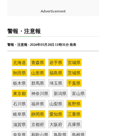
Advertisement
警報・注意報
警報・注意報 - 2026年05月28日 11時31分 発表
北海道
青森県
岩手県
宮城県
秋田県
山形県
福島県
茨城県
栃木県
群馬県
埼玉県
千葉県
東京都
神奈川県
新潟県
富山県
石川県
福井県
山梨県
長野県
岐阜県
静岡県
愛知県
三重県
滋賀県
京都府
大阪府
兵庫県
奈良県
和歌山県
鳥取県
島根県