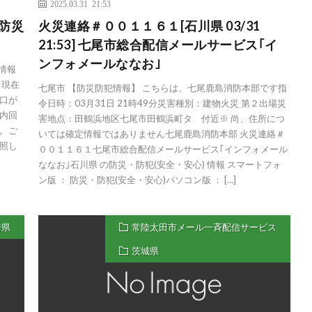
2025.03.31 21:53
 防災
火災連絡＃００１１６１[石川県 03/31
21:53] 七尾市総合配信メールサービス｢イ
ンフォメールななお｣
止情報
、現在
七尾市 【防災防犯情報】 こちらは、七尾鹿島消防本部です指
口が
令日時：03月31日 21時49分災害種別：建物火災 第２出場災
内回
害地点：田鶴浜地区七尾市田鶴浜町タ 付近※ 尚、住所につ
。ご
いては確定情報ではありません七尾鹿島消防本部 火災連絡＃
参照し
００１１６１七尾市総合配信メールサービス｢インフォメール
ななお｣石川県 の防災・防犯(安全・安心) 情報 スマートフォ
ン版 ： 防災・防犯(安全・安心)パソコン版 ： […]
崎県
常陸太田市メール一斉配信サービス
茨城県