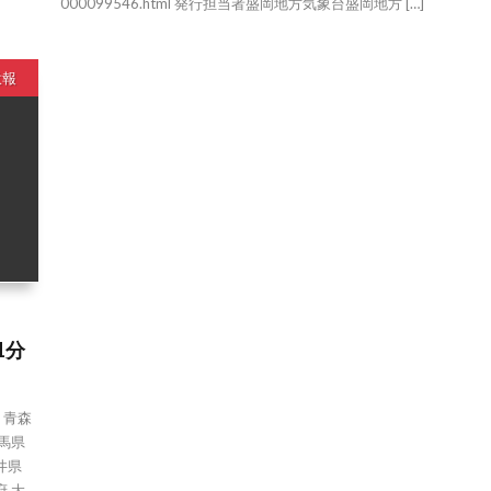
000099546.html 発行担当者盛岡地方気象台盛岡地方 […]
意報
1分
道 青森
群馬県
井県
府 大