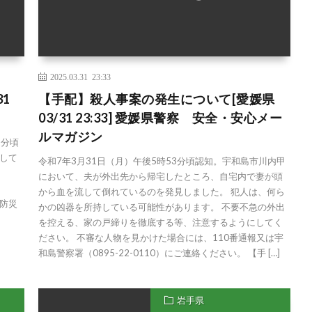
2025.03.31 23:33
1
【手配】殺人事案の発生について[愛媛県
03/31 23:33] 愛媛県警察 安全・安心メー
ルマガジン
2分頃
して
令和7年3月31日（月）午後5時53分頃認知。宇和島市川内甲
において、夫が外出先から帰宅したところ、自宅内で妻が頭
から血を流して倒れているのを発見しました。 犯人は、何ら
都防災
かの凶器を所持している可能性があります。 不要不急の外出
を控える、家の戸締りを徹底する等、注意するようにしてく
ださい。 不審な人物を見かけた場合には、110番通報又は宇
和島警察署（0895-22-0110）にご連絡ください。 【手 […]
岩手県