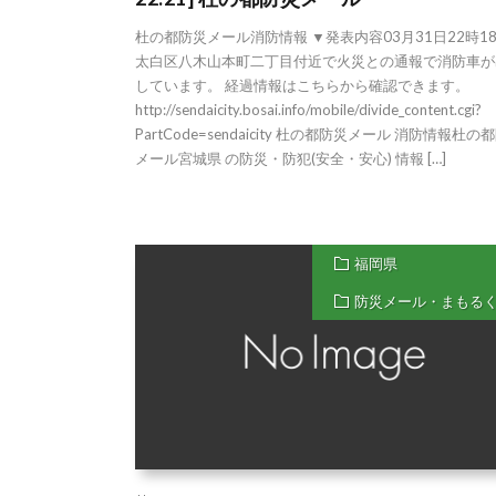
杜の都防災メール消防情報 ▼発表内容03月31日22時1
太白区八木山本町二丁目付近で火災との通報で消防車が
しています。 経過情報はこちらから確認できます。
http://sendaicity.bosai.info/mobile/divide_content.cgi?
PartCode=sendaicity 杜の都防災メール 消防情報杜の
メール宮城県 の防災・防犯(安全・安心) 情報 […]
福岡県
防災メール・まもる