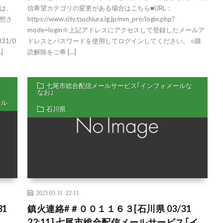
は、
信希望カテゴリの変更がある場合はこちら■URL：
想さ
https://www.city.tsuchiura.lg.jp/mm_pro/login.php?
mode=login※上記アドレスにアクセスして登録したメールア
0331/0
ドレスとパスワードを使用してログインしてください。 ○購
]
読解除をご希 […]
七尾市総合配信メールサービス｢インフォメールな
なお｣
ール
石川県
2025.03.31 22:11
1
鎮火連絡#＃００１１６３[石川県 03/31
22:11] 七尾市総合配信メールサービス｢イ