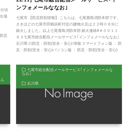
ンフォメールななお｣
8分頃
出場
七尾市 【防災防犯情報】 こちらは、七尾鹿島消防本部です。
さきほどの七尾市田鶴浜町付近の建物火災は２２時０８分に
鎮火しました。以上七尾鹿島消防本部 鎮火連絡#＃００１１
都防災
６３七尾市総合配信メールサービス｢インフォメールななお｣
石川県 の防災・防犯(安全・安心) 情報 スマートフォン版 ： 防
災・防犯(安全・安心)パソコン版 ： 防災・防犯(安全・安心)
七尾市総合配信メールサービス｢インフォメールな
なお｣
くん
石川県