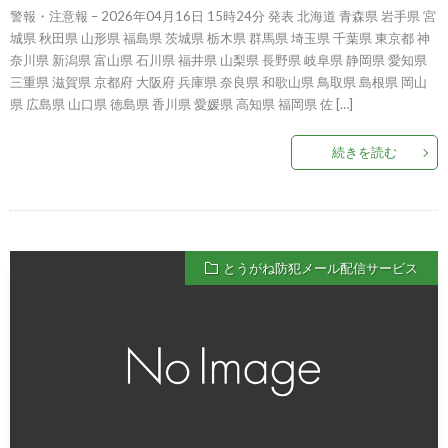
警報・注意報 – 2026年04月16日 15時24分 発表 北海道 青森県 岩手県 宮
城県 秋田県 山形県 福島県 茨城県 栃木県 群馬県 埼玉県 千葉県 東京都 神
奈川県 新潟県 富山県 石川県 福井県 山梨県 長野県 岐阜県 静岡県 愛知県
三重県 滋賀県 京都府 大阪府 兵庫県 奈良県 和歌山県 鳥取県 島根県 岡山
県 広島県 山口県 徳島県 香川県 愛媛県 高知県 福岡県 佐 […]
続きを読む
とうがね防犯メール配信サービス