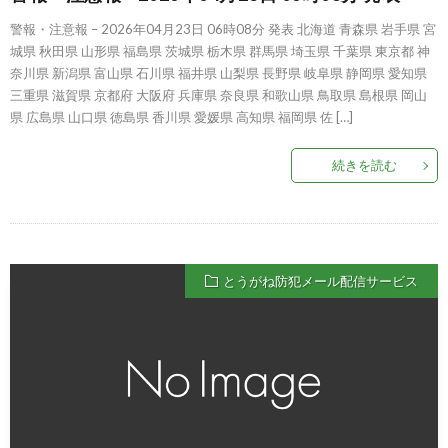
警報・注意報 – 2026年04月23日 06時08分 発表 北海道 青森県 岩手県 宮
城県 秋田県 山形県 福島県 茨城県 栃木県 群馬県 埼玉県 千葉県 東京都 神
奈川県 新潟県 富山県 石川県 福井県 山梨県 長野県 岐阜県 静岡県 愛知県
三重県 滋賀県 京都府 大阪府 兵庫県 奈良県 和歌山県 鳥取県 島根県 岡山
県 広島県 山口県 徳島県 香川県 愛媛県 高知県 福岡県 佐 […]
続きを読む
とうがね防犯メール配信サービス