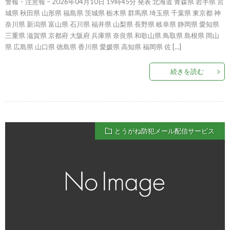
警報・注意報 – 2026年04月10日 19時45分 発表 北海道 青森県 岩手県 宮
城県 秋田県 山形県 福島県 茨城県 栃木県 群馬県 埼玉県 千葉県 東京都 神
奈川県 新潟県 富山県 石川県 福井県 山梨県 長野県 岐阜県 静岡県 愛知県
三重県 滋賀県 京都府 大阪府 兵庫県 奈良県 和歌山県 鳥取県 島根県 岡山
県 広島県 山口県 徳島県 香川県 愛媛県 高知県 福岡県 佐 […]
続きを読む
とうがね防犯メール配信サービス