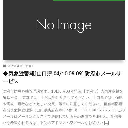
2026.04.10 08:09
◆気象注警報[山口県 04/10 08:09] 防府市メールサ
ービス
防府市防災危機管理課です。10日8時08分発表 【防府市】大雨注意報を
解除 中部、東部では、土砂災害に注意してください。山口県では、強風
や高波、竜巻などの激しい突風、落雷に注意してください。 配信者防府
市防災危機管理課（山口県防府市寿町7番1号）TEL：0835-25-2115この
メールはメーリングリストで送信しているため返信できません。配信停
止を希望される方は、下記のアドレスへ空メールをお送りい […]