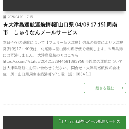
2026.04.09 17:15
★大津島巡航運航情報[山口県 04/09 17:15] 周南
市 しゅうなんメールサービス
本日(4/9)の運航について【フェリー新大津島】強風の影響により大津島
発(終便)17：40便は、刈尾港→徳山港の直行便で運航します。※馬島港
には寄港しません。 大津島巡航のＸはこちら
https://x.com/i/status/2042152844581883958 ※以降の運航について
は大津島巡航にお問い合わせください。 問合せ：大津島巡航株式会社
住 所：山口県周南市築港町９?１電 話：0834 […]
続きを読む
とうがね防犯メール配信サービス