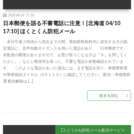
2026.04.10 17:10
日本郵便を語る不審電話に注意！[北海道 04/10
17:10] ほくとくん防犯メール
本日午後２時頃から現在までの間、島牧郡島牧村内に居住する方の固
定電話に、音声自動ガイダンスを用いた電話があり、「日本郵便です。
未配達の郵便がありますので、お受け取りになる方は『９』を押してく
ださい。」などと郵便局を装った、不審な電話が多数確認されていま
す。 このような電話があった場合には、まず電話を切り、寿都警察署
や警察相談ダイヤル（♯９１１０）に相談してください。 配信：寿都警察
署 配信解除は […]
続きを読む
とうがね防犯メール配信サービス