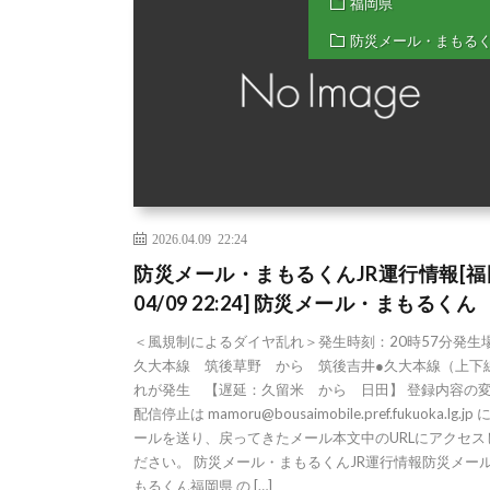
福岡県
防災メール・まもる
2026.04.09 22:24
防災メール・まもるくんJR運行情報[福
04/09 22:24] 防災メール・まもるくん
＜風規制によるダイヤ乱れ＞発生時刻：20時57分発生
久大本線 筑後草野 から 筑後吉井●久大本線（上下
れが発生 【遅延：久留米 から 日田】 登録内容の
配信停止は mamoru@bousaimobile.pref.fukuoka.lg.jp
ールを送り、戻ってきたメール本文中のURLにアクセス
ださい。 防災メール・まもるくんJR運行情報防災メー
もるくん福岡県 の […]