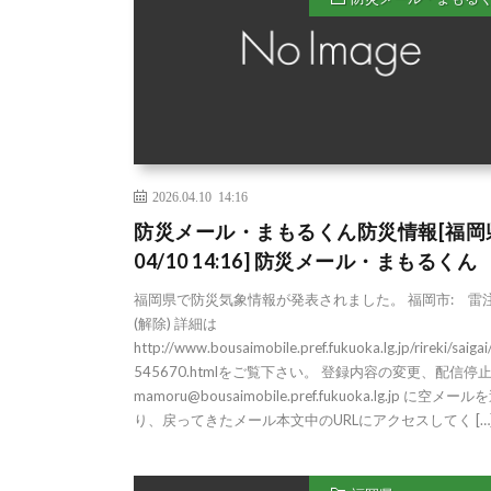
2026.04.10 14:16
防災メール・まもるくん防災情報[福岡
04/10 14:16] 防災メール・まもるくん
福岡県で防災気象情報が発表されました。 福岡市: 雷
(解除) 詳細は
http://www.bousaimobile.pref.fukuoka.lg.jp/rireki/saigai
545670.htmlをご覧下さい。 登録内容の変更、配信停
mamoru@bousaimobile.pref.fukuoka.lg.jp に空メール
り、戻ってきたメール本文中のURLにアクセスしてく […