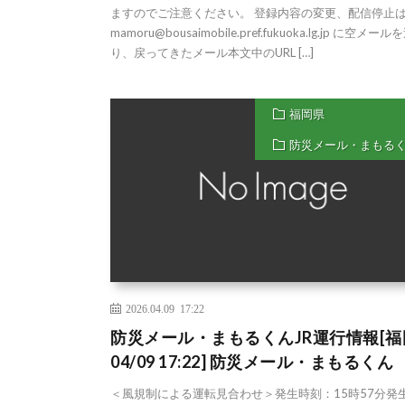
ますのでご注意ください。 登録内容の変更、配信停止
mamoru@bousaimobile.pref.fukuoka.lg.jp に空メール
り、戻ってきたメール本文中のURL […]
福岡県
防災メール・まもる
2026.04.09 17:22
防災メール・まもるくんJR運行情報[福
04/09 17:22] 防災メール・まもるくん
＜風規制による運転見合わせ＞発生時刻：15時57分発