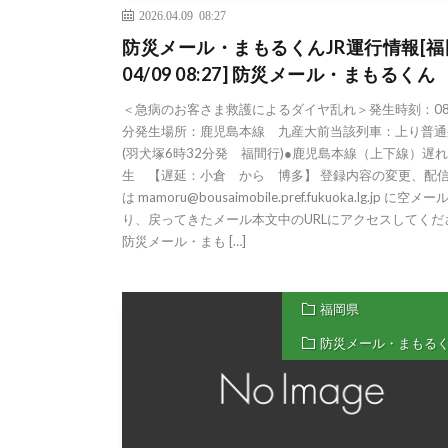
2026.04.09 08:27
防災メール・まもるくんJR運行情報[福
04/09 08:27] 防災メール・まもるくん
＜急病のお客さま救護によるダイヤ乱れ＞発生時刻：08
分発生場所：鹿児島本線 九産大前当該列車：上り普通
(羽犬塚6時32分発 福間行)●鹿児島本線（上下線）遅
生 【遅延：小倉 から 博多】 登録内容の変更、配
は mamoru@bousaimobile.pref.fukuoka.lg.jp に空メ
り、戻ってきたメール本文中のURLにアクセスしてくだ
防災メール・まも […]
福岡県
防災メール・まもる