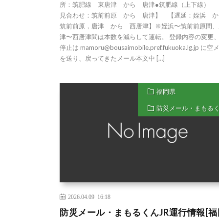
所：筑肥線 東唐津 から 唐津●筑肥線（上下線） 
見合わせ：筑前前原 から 唐津】 【遅延：姪浜 
筑前前原，唐津 から 西唐津】※姪浜〜筑前前原間、
津〜西唐津間は本数を減らして運転。 登録内容の変更
停止は mamoru@bousaimobile.pref.fukuoka.lg.jp に
を送り、戻ってきたメール本文中 […]
福岡県
防災メール・まもる
2026.04.09 16:18
防災メール・まもるくんJR運行情報[福