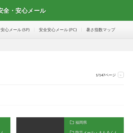
 安全・安心メール
安心メールマガジンの情報を集めたサイト
安心メール (SP)
安全安心メール (PC)
暑さ指数マップ
1/147ページ
>
福岡県
くん
防災メール・まもるくん