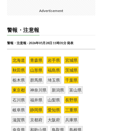
Advertisement
警報・注意報
警報・注意報 - 2026年05月28日 11時31分 発表
北海道
青森県
岩手県
宮城県
秋田県
山形県
福島県
茨城県
栃木県
群馬県
埼玉県
千葉県
東京都
神奈川県
新潟県
富山県
石川県
福井県
山梨県
長野県
岐阜県
静岡県
愛知県
三重県
滋賀県
京都府
大阪府
兵庫県
奈良県
和歌山県
鳥取県
島根県