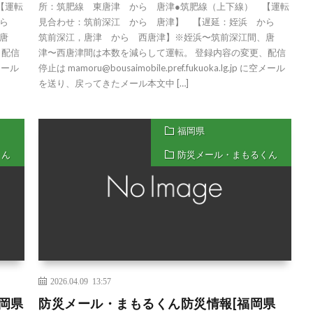
【運転
所：筑肥線 東唐津 から 唐津●筑肥線（上下線） 【運転
から
見合わせ：筑前深江 から 唐津】 【遅延：姪浜 から
唐
筑前深江，唐津 から 西唐津】※姪浜〜筑前深江間、唐
、配信
津〜西唐津間は本数を減らして運転。 登録内容の変更、配信
空メール
停止は mamoru@bousaimobile.pref.fukuoka.lg.jp に空メール
を送り、戻ってきたメール本文中 […]
福岡県
くん
防災メール・まもるくん
2026.04.09 13:57
岡県
防災メール・まもるくん防災情報[福岡県