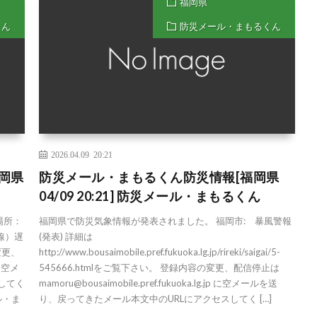
福岡県
くん
防災メール・まもるくん
2026.04.09 20:21
岡県
防災メール・まもるくん防災情報[福岡県
04/09 20:21] 防災メール・まもるくん
場所：
福岡県で防災気象情報が発表されました。 福岡市: 暴風警報
線）遅
(発表) 詳細は
変更、
http://www.bousaimobile.pref.fukuoka.lg.jp/rireki/saigai/5-
 に空メ
545666.htmlをご覧下さい。 登録内容の変更、配信停止は
してく
mamoru@bousaimobile.pref.fukuoka.lg.jp に空メールを送
ル・ま
り、戻ってきたメール本文中のURLにアクセスしてく […]