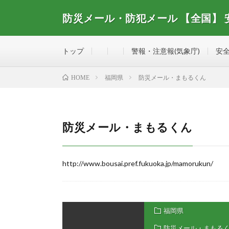
防災メール・防犯メール 【全国】
全国で配信されている防災メール・防犯メール、安全・
トップ
警報・注意報(気象庁)
安全
福岡県
防災メール・まもるくん
HOME
防災メール・まもるくん
http://www.bousai.pref.fukuoka.jp/mamorukun/
福岡県
防災メール・まもる