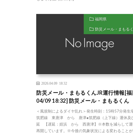
福岡県
防災メール・まもる
2026.04.09 18:32
防災メール・まもるくんJR運行情報[福
04/09 18:32] 防災メール・まもるくん
＜風規制によるダイヤ乱れ＞発生時刻：15時57分発生
筑肥線 東唐津 から 唐津●筑肥線（上下線）運休及
延 【遅延：姪浜 から 西唐津】※本数を減らして運
再開しています。※今後の気象状況による変わることが