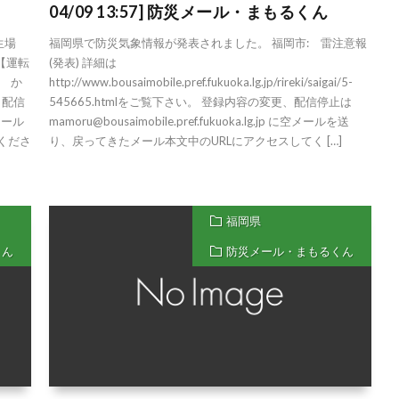
04/09 13:57] 防災メール・まもるくん
生場
福岡県で防災気象情報が発表されました。 福岡市: 雷注意報
【運転
(発表) 詳細は
 か
http://www.bousaimobile.pref.fukuoka.lg.jp/rireki/saigai/5-
、配信
545665.htmlをご覧下さい。 登録内容の変更、配信停止は
空メール
mamoru@bousaimobile.pref.fukuoka.lg.jp に空メールを送
くださ
り、戻ってきたメール本文中のURLにアクセスしてく […]
福岡県
くん
防災メール・まもるくん