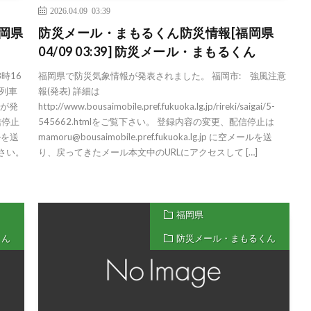
2026.04.09 03:39
岡県
防災メール・まもるくん防災情報[福岡県
04/09 03:39] 防災メール・まもるくん
時16
福岡県で防災気象情報が発表されました。 福岡市: 強風注意
列車
報(発表) 詳細は
れが発
http://www.bousaimobile.pref.fukuoka.lg.jp/rireki/saigai/5-
信停止
545662.htmlをご覧下さい。 登録内容の変更、配信停止は
ールを送
mamoru@bousaimobile.pref.fukuoka.lg.jp に空メールを送
さい。
り、戻ってきたメール本文中のURLにアクセスして […]
福岡県
くん
防災メール・まもるくん