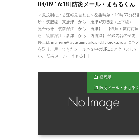
04/09 16:18] 防災メール・まもるくん
＜風規制による運転見合わせ＞発生時刻：15時57分発
所：筑肥線 東唐津 から 唐津●筑肥線（上下線） 
見合わせ：筑前深江 から 唐津】 【遅延：筑前前原
ら 筑前深江，唐津 から 西唐津】 登録内容の変更
停止は mamoru@bousaimobile.pref.fukuoka.lg.jp に
を送り、戻ってきたメール本文中のURLにアクセスして
い。 防災メール・まもる […]
福岡県
防災メール・まもる