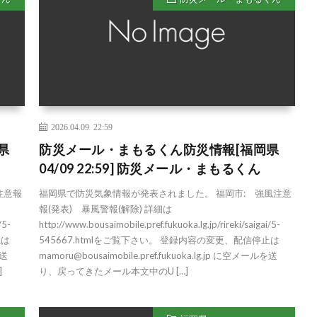
2026.04.09 22:59
県
防災メール・まもるくん防災情報[福岡県
04/09 22:59] 防災メール・まもるくん
注意報
福岡県で防災気象情報が発表されました。 福岡市: 強風注意
報(発表) 暴風警報(解除) 詳細は
/5-
http://www.bousaimobile.pref.fukuoka.lg.jp/rireki/saigai/5-
止は
545667.htmlをご覧下さい。 登録内容の変更、配信停止は
を送
mamoru@bousaimobile.pref.fukuoka.lg.jp に空メールを送
]
り、戻ってきたメール本文中のU […]