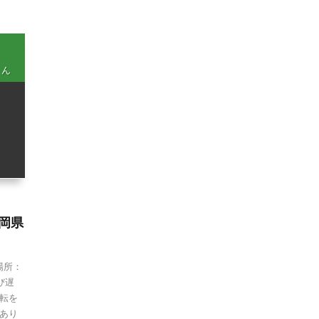
くん
岡県
場所：
び遅
転を
あり