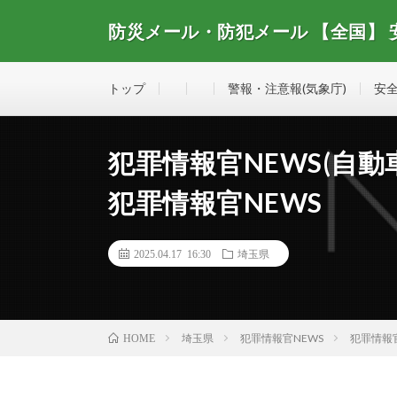
防災メール・防犯メール 【全国】
全国で配信されている防災メール・防犯メール、安全・
トップ
警報・注意報(気象庁)
安全
犯罪情報官NEWS(自動車盗
犯罪情報官NEWS
2025.04.17 16:30
埼玉県
埼玉県
犯罪情報官NEWS
犯罪情報官
HOME