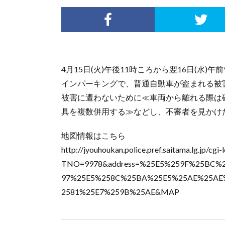
4月15日(火)午後11時ころから翌16日(水
インパーキングで、普通自動車が盗まれる被
被害に遭わないために≪車両から離れる際は
具を複数併用する≫などし、不審者を見かけた
地図情報はこちら
http://jyouhoukan.police.pref.saitama.lg.jp/cgi
TNO=9978&address=%25E5%259F%25BC%
97%25E5%258C%25BA%25E5%25AE%25AE
2581%25E7%259B%25AE&MAP