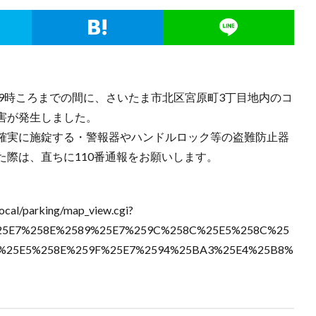
)午前9時ころまでの間に、さいたま市北区宮原町3丁目地内のコ
害が発生しました。
確実に施錠する・警報器やハンドルロック等の盗難防止器
際は、直ちに110番通報をお願いします。
-local/parking/map_view.cgi?
25E7%258E%2589%25E7%259C%258C%25E5%258C%25
%25E5%258E%259F%25E7%2594%25BA3%25E4%25B8%