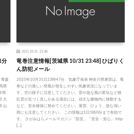
2025.10.31 23:48
1分
竜巻注意情報[茨城県 10/31 23:48] ひばりく
ん防犯メール
道 青森
2025年10月31日23時47分 気象庁発表 神奈川県東部は、竜
群馬県
巻などの激しい突風が発生しやすい気象状況になっていま
井県
す。空の様子に注意してください。雷や急な風の変化など積
府 大
乱雲が近づく兆しがある場合には、頑丈な建物内に移動する
県 山
など、安全確保に努めてください。落雷、ひょう、急な強い
雨にも注意してください。 この情報は1日1時0分まで有効で
す。 さがみはらメールマガジン「防災」「安全・安心」 http
[…]