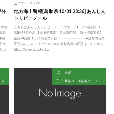
2025.10.31 23:36
7分
地方海上警報[鳥取県 10/31 23:36] あんしん
トリピーメール
道 青森
こちらはあんしんトリピーメールです。 31日21時観測 31日
群馬県
23時35分発表 【海上風警報】日本海西部 【海上濃霧警報】
井県
山陰沖西部 1日21時まで有効 ——————————■登録内容の
府 大
変更あんしんトリピーメールの登録内容の変更はこちらから
県 山
https://www.pref.tot […]
千葉県
配信
市川市メール情報サービス