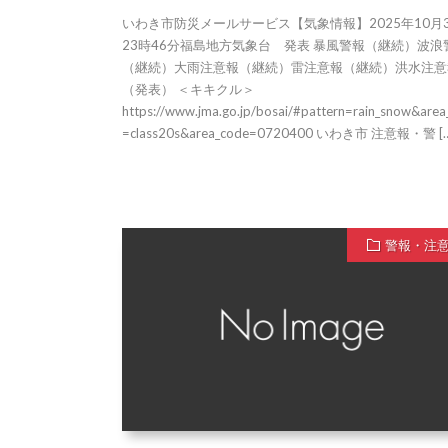
いわき市防災メールサービス【気象情報】2025年10月
23時46分福島地方気象台 発表 暴風警報（継続）波浪
（継続）大雨注意報（継続）雷注意報（継続）洪水注意
（発表） ＜キキクル＞
https://www.jma.go.jp/bosai/#pattern=rain_snow&area
=class20s&area_code=0720400 いわき市 注意報・警 [
警報・注