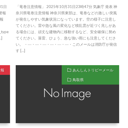
31日
「竜巻注意情報」 2025年10月31日23時47分 気象庁 発表 神
警報
奈川県竜巻注意情報 神奈川県東部は、竜巻などの激しい突風
報
が発生しやすい気象状況になっています。空の様子に注意し
てください。雷や急な風の変化など積乱雲が近づく兆しがあ
_type
る場合には、頑丈な建物内に移動するなど、安全確保に努め
…]
てください。落雷、ひょう、急な強い雨にも注意してくださ
い。 ・―・―・―・―・―・―・このメールは消防庁が発信
す […]
意報
あんしんトリピーメール
鳥取県