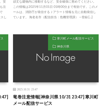
、安
頑丈な建物内に移動するなど、安全確保に努めてください。
も注
この情報は2025年11月01日 01時00分まで有効です。このメ
で
ールは、消防庁が発信するＪアラート情報を元に自動発信し
セスし
ています。 海老名市（配信担当：危機管理課） —登録 […]
ビス
寒川町メール配信サービス
神奈川県
2025.10.31 23:47
47]
竜巻注意情報[神奈川県 10/31 23:47] 寒川町
メール配信サービス