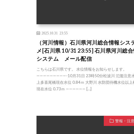
2025.10.31 23:55
（河川情報）石川県河川総合情報シス
メ[石川県 10/31 23:55] 石川県河川総
システム メール配信
こちらは石川県です。 水位情報をお知らせします。
—————————-10月31日 23時50分松波川 氾濫注意
上多喜尾橋現在水位 0.84ｍ 大野川 水防団待機水位以
現在水位 0.73ｍ —————— […]
警報・注