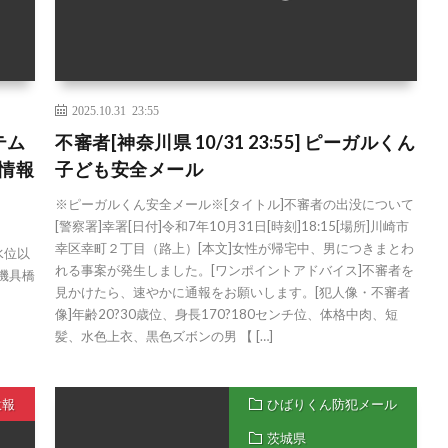
2025.10.31 23:55
テム
不審者[神奈川県 10/31 23:55] ピーガルくん
合情報
子ども安全メール
※ピーガルくん安全メール※[タイトル]不審者の出没について
[警察署]幸署[日付]令和7年10月31日[時刻]18:15[場所]川崎市
幸区幸町２丁目（路上）[本文]女性が帰宅中、男につきまとわ
水位以
れる事案が発生しました。[ワンポイントアドバイス]不審者を
上機具橋
見かけたら、速やかに通報をお願いします。[犯人像・不審者
像]年齢20?30歳位、身長170?180センチ位、体格中肉、短
髪、水色上衣、黒色ズボンの男 【 […]
意報
ひばりくん防犯メール
茨城県