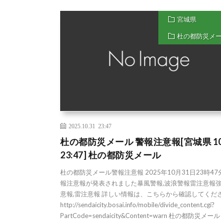
宮城県
杜の都防災メ
2025.10.31 23:47
杜の都防災メール 警報注意報[宮城県 10
23:47] 杜の都防災メール
杜の都防災メール警報注意報 2025年10月31日23時4
報注意報が発表されました暴風警報,波浪警報雷注意報
意報,雷注意報 詳しい情報は、こちらから確認してくだ
http://sendaicity.bosai.info/mobile/divide_content.cgi?
PartCode=sendaicity&Content=warn 杜の都防災メー