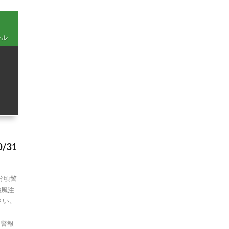
ール
/31
7分頃警
強風注
さい。
ル 警報