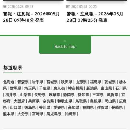
2026.05.28 09:48
2026.05.28 09:25
警報・注意報 – 2026年05月
警報・注意報 – 2026年05月
28日 09時48分 発表
28日 09時25分 発表
Back to Top
都道府県
北海道
|
青森県
|
岩手県
|
宮城県
|
秋田県
|
山形県
|
福島県
|
茨城県
|
栃木
県
|
群馬県
|
埼玉県
|
千葉県
|
東京都
|
神奈川県
|
新潟県
|
富山県
|
石川県
|
福井県
|
山梨県
|
長野県
|
岐阜県
|
静岡県
|
愛知県
|
三重県
|
滋賀県
|
京
都府
|
大阪府
|
兵庫県
|
奈良県
|
和歌山県
|
鳥取県
|
島根県
|
岡山県
|
広島
県
|
山口県
|
徳島県
|
香川県
|
愛媛県
|
高知県
|
福岡県
|
佐賀県
|
長崎県
|
熊本県
|
大分県
|
宮崎県
|
鹿児島県
|
沖縄県
|