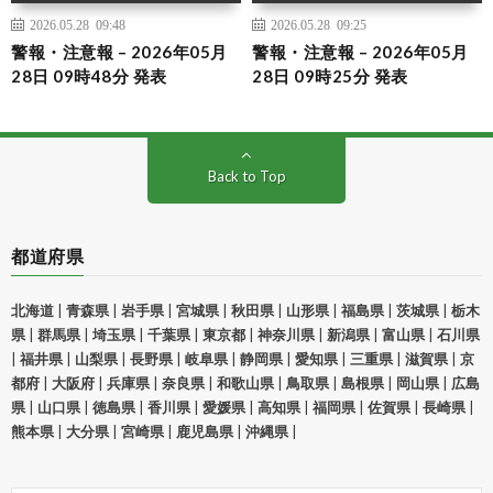
2026.05.28 09:48
2026.05.28 09:25
警報・注意報 – 2026年05月
警報・注意報 – 2026年05月
28日 09時48分 発表
28日 09時25分 発表
Back to Top
都道府県
北海道
|
青森県
|
岩手県
|
宮城県
|
秋田県
|
山形県
|
福島県
|
茨城県
|
栃木
県
|
群馬県
|
埼玉県
|
千葉県
|
東京都
|
神奈川県
|
新潟県
|
富山県
|
石川県
|
福井県
|
山梨県
|
長野県
|
岐阜県
|
静岡県
|
愛知県
|
三重県
|
滋賀県
|
京
都府
|
大阪府
|
兵庫県
|
奈良県
|
和歌山県
|
鳥取県
|
島根県
|
岡山県
|
広島
県
|
山口県
|
徳島県
|
香川県
|
愛媛県
|
高知県
|
福岡県
|
佐賀県
|
長崎県
|
熊本県
|
大分県
|
宮崎県
|
鹿児島県
|
沖縄県
|