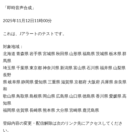
「即時音声合成」
2025年11月12日11時00分
これは、Jアラートのテストです。
対象地域：
北海道 青森県 岩手県 宮城県 秋田県 山形県 福島県 茨城県 栃木県 群
馬県
埼玉県 千葉県 東京都 神奈川県 新潟県 富山県 石川県 福井県 山梨県
長野
県 岐阜県 静岡県 愛知県 三重県 滋賀県 京都府 大阪府 兵庫県 奈良県
和
歌山県 鳥取県 島根県 岡山県 広島県 山口県 徳島県 香川県 愛媛県 高
知県
福岡県 佐賀県 長崎県 熊本県 大分県 宮崎県 鹿児島県
登録内容の変更・配信解除は次のリンク先にアクセスしてくださ
い。