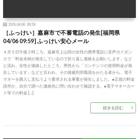
2026.04.06 09:59
［ふっけい］嘉麻市で不審電話の発生[福岡県
04/06 09:59] ふっけい安心メール
４月５日午後２時ころ、嘉麻市上山田の女性の携帯電話に音声ガイダン
スで「料金未納が発生しているので折り返し連絡をお願いします」など
と流れ、女性が連絡したところ、男性から「コンテンツの使用料金が発
生しています」などと言われ、その後裁判所職員をかたる者から、電子
マネーを購入し支払うよう要求される事案が発生しました。●正規の料金
請求か、自分で調べた連絡先に問い合わせて確認する。●電子マネーカー
ド等での料金 […]
続きを読む