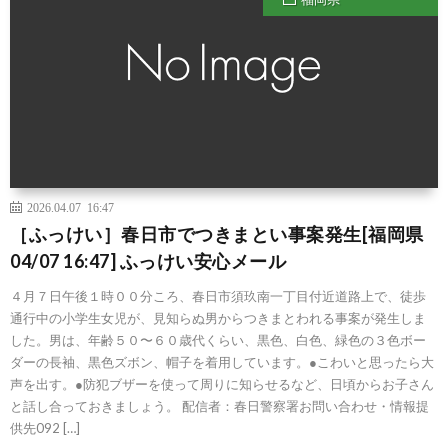
2026.04.07 16:47
［ふっけい］春日市でつきまとい事案発生[福岡県
04/07 16:47] ふっけい安心メール
４月７日午後１時００分ころ、春日市須玖南一丁目付近道路上で、徒歩
通行中の小学生女児が、見知らぬ男からつきまとわれる事案が発生しま
した。男は、年齢５０〜６０歳代くらい、黒色、白色、緑色の３色ボー
ダーの長袖、黒色ズボン、帽子を着用しています。●こわいと思ったら大
声を出す。●防犯ブザーを使って周りに知らせるなど、日頃からお子さん
と話し合っておきましょう。 配信者：春日警察署お問い合わせ・情報提
供先092 […]