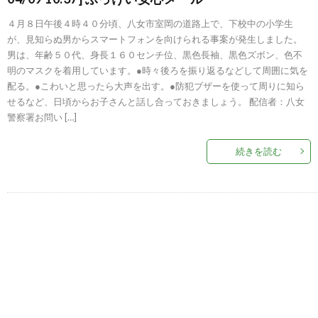
４月８日午後４時４０分頃、八女市室岡の道路上で、下校中の小学生
が、見知らぬ男からスマートフォンを向けられる事案が発生しました。
男は、年齢５０代、身長１６０センチ位、黒色長袖、黒色ズボン、色不
明のマスクを着用しています。●時々後ろを振り返るなどして周囲に気を
配る。●こわいと思ったら大声を出す。●防犯ブザーを使って周りに知ら
せるなど、日頃からお子さんと話し合っておきましょう。 配信者：八女
警察署お問い […]
続きを読む