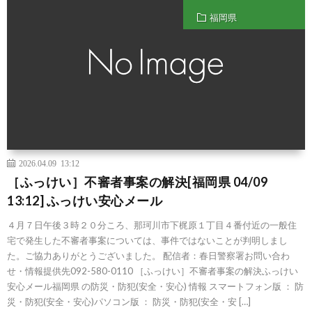
福岡県
2026.04.09 13:12
［ふっけい］不審者事案の解決[福岡県 04/09
13:12] ふっけい安心メール
４月７日午後３時２０分ころ、那珂川市下梶原１丁目４番付近の一般住
宅で発生した不審者事案については、事件ではないことが判明しまし
た。ご協力ありがとうございました。 配信者：春日警察署お問い合わ
せ・情報提供先092-580-0110 ［ふっけい］不審者事案の解決ふっけい
安心メール福岡県 の防災・防犯(安全・安心) 情報 スマートフォン版 ： 防
災・防犯(安全・安心)パソコン版 ： 防災・防犯(安全・安 […]