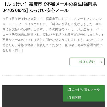
［ふっけい］嘉麻市で不審メールの発生[福岡県
04/05 08:45] ふっけい安心メール
４月４日午後１時００分ころ、嘉麻市平において、スマートフォンのシ
ョートメッセージ（ＳＭＳ）に、「料金の引落しに失敗しました。期限
内にお支払いをお願いします。」等の内容のメッセージが送られ、バー
コード決済画面に誘導され、支払いを要求される事案が発生しました。●
不審なメールのＵＲＬは絶対に開かないようにしましょう。●おかしいと
感じたら、家族や警察に相談してください。 配信者：嘉麻警察署お問い
合わせ・情 […]
続きを読む
ふっけい安心メール
福岡県