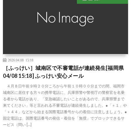
2026.04.08 15:18
［ふっけい］城南区で不審電話が連続発生[福岡県
04/08 15:18] ふっけい安心メール
４月８日午前９時２０分ころから午前１０時００分までの間、福岡市
城南区に居住する方々の携帯電話に、兵庫県警や警視庁の警察官を名乗
る者から電話があり、「至急確認したいことがあるので、兵庫県警まで
来てください」等と言われる不審電話が連続発生しました。●「＋１」や
「＋４４」などから始まる国際電話番号からの着信に注意しましょう。●
固定電話は、国際電話番号の発信・着信を「無償」でブロックできるサ
ービス（問い […]