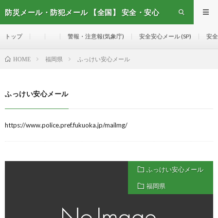
防災メール・防犯メール 【全国】 安全・安心
メール
トップ
警報・注意報(気象庁)
安全安心メール (SP)
安全
福岡県
ふっけい安心メール
HOME
ふっけい安心メール
https://www.police.pref.fukuoka.jp/mailmg/
ふっけい安心メール
福岡県