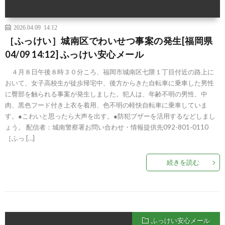
2026.04.09 14:12
［ふっけい］城南区でわいせつ事案の発生[福岡県
04/09 14:12] ふっけい安心メール
４月８日午後８時３０分ころ、福岡市城南区七隈１丁目付近の路上に
おいて、女子高校生が徒歩帰宅中、後方からきた自転車に乗車した男性
に臀部を触られる事案が発生しました。犯人は、年齢不明の男性、中
肉、黒色フード付き上衣を着用、色不明の軽快自転車に乗車していま
す。●こわいと思ったら大声を出す。●防犯ブザーを活用するなどしまし
ょう。 配信者：城南警察署お問い合わせ・情報提供先092-801-0110
［ふっ […]
続きを読む
ふっけい安心メール