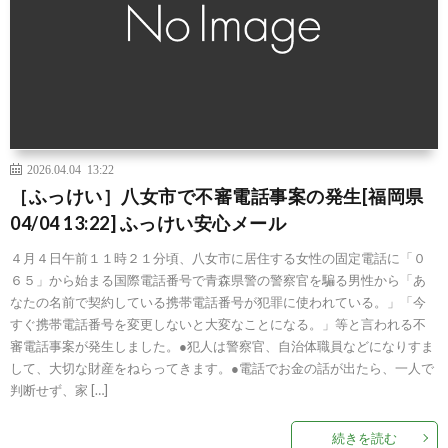
2026.04.04 13:22
［ふっけい］八女市で不審電話事案の発生[福岡県
04/04 13:22] ふっけい安心メール
４月４日午前１１時２１分頃、八女市に居住する女性の固定電話に「０
６５」から始まる国際電話番号で青森県警の警察官を騙る男性から「あ
なたの名前で契約している携帯電話番号が犯罪に使われている。」「今
すぐ携帯電話番号を変更しないと大変なことになる。」等と言われる不
審電話事案が発生しました。●犯人は警察官、自治体職員などになりすま
して、大切な財産をねらってきます。●電話でお金の話が出たら、一人で
判断せず、家 […]
続きを読む