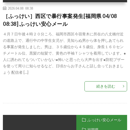
2026.04.08 08:38
［ふっけい］西区で暴行事案発生[福岡県 04/08
08:38] ふっけい安心メール
４月７日午後４時２０分ころ、福岡市西区今宿青木に所在の八丈橋付近
の道路上で、通行中の中学生女児が、見知らぬ男から体を押しあてられ
る事案が発生しました。男は、３５歳位から４５歳位、身長１６０セン
チメートル位、黒髪の短髪で、黄色の半袖Ｔシャツを着用しています。●
人に誘われてもついていかない●怖いと思ったら大声を出す●防犯ブザー
を使って周りに知らせるなど、日頃からお子さんと話し合っておきまし
ょう 配信者 […]
続きを読む
ふっけい安心メール
福岡県