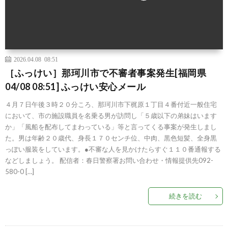
2026.04.08 08:51
［ふっけい］那珂川市で不審者事案発生[福岡県
04/08 08:51] ふっけい安心メール
４月７日午後３時２０分ころ、那珂川市下梶原１丁目４番付近一般住宅
において、市の施設職員を名乗る男が訪問し「５歳以下の弟妹はいます
か」「風船を配布してまわっている」等と言ってくる事案が発生しまし
た。男は年齢２０歳代、身長１７０センチ位、中肉、黒色短髪、全身黒
っぽい服装をしています。●不審な人を見かけたらすぐ１１０番通報する
などしましょう。 配信者：春日警察署お問い合わせ・情報提供先092-
580-0 […]
続きを読む