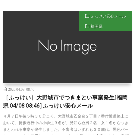
ふっけい安心メール
福岡県
2026.04.08 08:46
［ふっけい］大野城市でつきまとい事案発生[福岡
県 04/08 08:46] ふっけい安心メール
４月７日午後５時３０分ころ、大野城市乙金台２丁目７番付近道路上に
おいて、徒歩通行中の小学生３名が、見知らぬ男２名、女１名からつき
まとわれる事案が発生しました。不審者はいずれも３０歳代、黒色パー