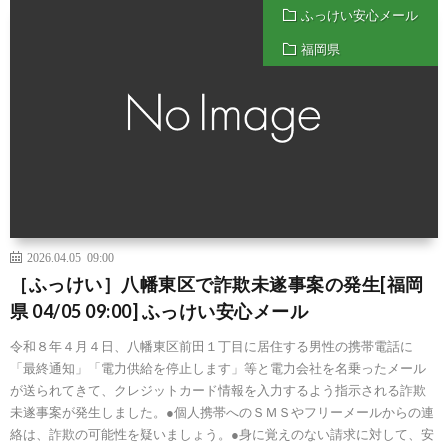
ふっけい安心メール
福岡県
2026.04.05 09:00
［ふっけい］八幡東区で詐欺未遂事案の発生[福岡
県 04/05 09:00] ふっけい安心メール
令和８年４月４日、八幡東区前田１丁目に居住する男性の携帯電話に
「最終通知」「電力供給を停止します」等と電力会社を名乗ったメール
が送られてきて、クレジットカード情報を入力するよう指示される詐欺
未遂事案が発生しました。●個人携帯へのＳＭＳやフリーメールからの連
絡は、詐欺の可能性を疑いましょう。●身に覚えのない請求に対して、安