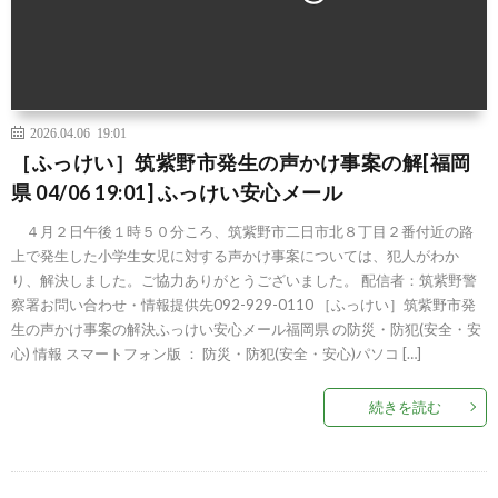
2026.04.06 19:01
［ふっけい］筑紫野市発生の声かけ事案の解[福岡
県 04/06 19:01] ふっけい安心メール
４月２日午後１時５０分ころ、筑紫野市二日市北８丁目２番付近の路
上で発生した小学生女児に対する声かけ事案については、犯人がわか
り、解決しました。ご協力ありがとうございました。 配信者：筑紫野警
察署お問い合わせ・情報提供先092-929-0110 ［ふっけい］筑紫野市発
生の声かけ事案の解決ふっけい安心メール福岡県 の防災・防犯(安全・安
心) 情報 スマートフォン版 ： 防災・防犯(安全・安心)パソコ […]
続きを読む