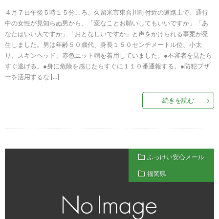
４月７日午後５時１５分ころ、久留米市東合川町付近の道路上で、通行
中の女性が見知らぬ男から、「変なことお願いしてもいいですか」「あ
なたはいい人ですか」「おとなしいですか」と声をかけられる事案が発
生しました。男は年齢５０歳代、身長１５０センチメートル位、小太
り、スキンヘッド、赤色ニット帽を着用していました。●不審者を見たら
すぐ逃げる。●身に危険を感じたらすぐに１１０番通報する。●防犯ブザ
ーを活用するな […]
続きを読む
ふっけい安心メール
福岡県