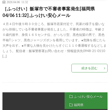
2026.04.06 11:32
［ふっけい］飯塚市で不審者事案発生[福岡県
04/06 11:32] ふっけい安心メール
４月４日午後５時３０分ころ、飯塚市若菜付近で、民家の様子を窺いな
がら徘徊している不審者事案が発生しました。不審者の特徴は、年齢２
０歳代後半、身長１６５センチ位、がっちり型、黒色短髪の男で、黒色
半袖Tシャツ、黒色ジャージズボンを着用しています。●危険を感じたら
大声を出す。●不審な人物を見かけたらすぐに１１０番通報するなどしま
しょう。 配信者：飯塚警察署お問い合わせ・情報提供先0948-21-0110
[…]
続きを読む
ふっけい安心メール
福岡県