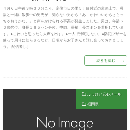
４月６日午後３時３０分ころ、宗像市日の里５丁目付近の道路上で、母
親と一緒に散歩中の男児が、知らない男から「あ、かわいいからさらっ
ちゃおうかな。」と声をかけられる事案が発生しました。男は、年齢６
０歳代位、身長１６５センチ位、中肉、長袖、長ズボンを着用していま
す。●こわいと思ったら大声を出す。●一人で帰宅しない。●防犯ブザーを
使って周りに知らせるなど、日頃からお子さんと話し合っておきましょ
う。 配信者 […]
続きを読む
ふっけい安心メール
福岡県