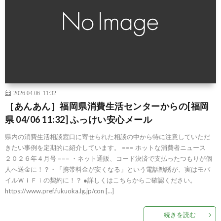
2026.04.06 11:32
［あんあん］福岡県消費生活センターからの[福岡
県 04/06 11:32] ふっけい安心メール
県内の消費生活相談窓口に寄せられた相談の中から特に注意していただ
きたい事例を定期的に紹介しています。 === ホットな消費者ニュース
２０２６年４月号 === ・ネット通販、コード決済で支払ったつもりが個
人へ送金に！？・「携帯料金が安くなる」という電話勧誘が、実はモバ
イルＷｉＦｉの契約に！？ ●詳しくはこちらからご確認ください。
https://www.pref.fukuoka.lg.jp/con […]
続きを読む