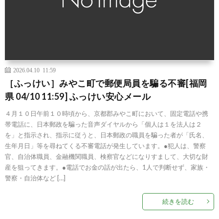
2026.04.10 11:59
［ふっけい］みやこ町で郵便局員を騙る不審[福岡
県 04/10 11:59] ふっけい安心メール
４月１０日午前１０時頃から、京都郡みやこ町において、固定電話や携
帯電話に、日本郵政を騙った音声ダイヤルから「個人は１を法人は２
を」と指示され、指示に従うと、日本郵政の職員を騙った者が「氏名、
生年月日」等を尋ねてくる不審電話が発生しています。●犯人は、警察
官、自治体職員、金融機関職員、検察官などになりすまして、大切な財
産を狙ってきます。●電話でお金の話が出たら、1人で判断せず、家族・
警察・自治体など […]
続きを読む