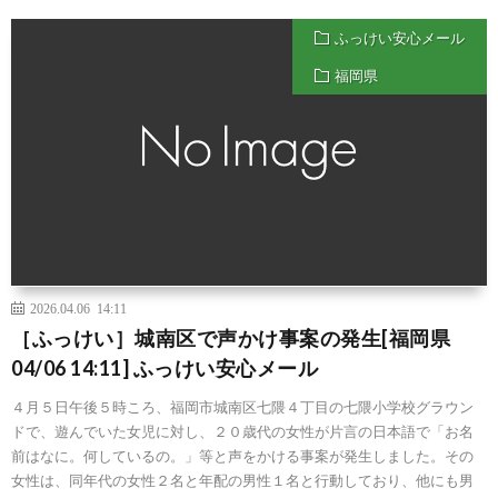
ふっけい安心メール
福岡県
2026.04.06 14:11
［ふっけい］城南区で声かけ事案の発生[福岡県
04/06 14:11] ふっけい安心メール
４月５日午後５時ころ、福岡市城南区七隈４丁目の七隈小学校グラウン
ドで、遊んでいた女児に対し、２０歳代の女性が片言の日本語で「お名
前はなに。何しているの。」等と声をかける事案が発生しました。その
女性は、同年代の女性２名と年配の男性１名と行動しており、他にも男