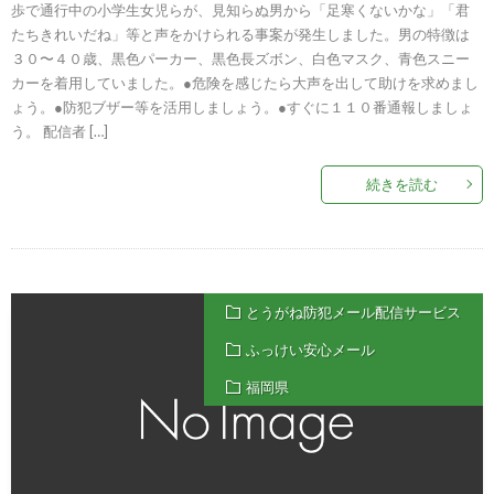
歩で通行中の小学生女児らが、見知らぬ男から「足寒くないかな」「君
たちきれいだね」等と声をかけられる事案が発生しました。男の特徴は
３０〜４０歳、黒色パーカー、黒色長ズボン、白色マスク、青色スニー
カーを着用していました。●危険を感じたら大声を出して助けを求めまし
ょう。●防犯ブザー等を活用しましょう。●すぐに１１０番通報しましょ
う。 配信者 […]
続きを読む
とうがね防犯メール配信サービス
ふっけい安心メール
福岡県