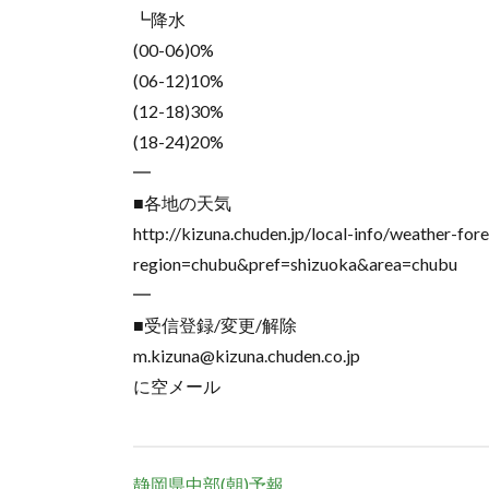
┗降水
(00-06)0%
(06-12)10%
(12-18)30%
(18-24)20%
━
■各地の天気
http://kizuna.chuden.jp/local-info/weather-for
region=chubu&pref=shizuoka&area=chubu
━
■受信登録/変更/解除
m.kizuna@kizuna.chuden.co.jp
に空メール
静岡県中部(朝)予報