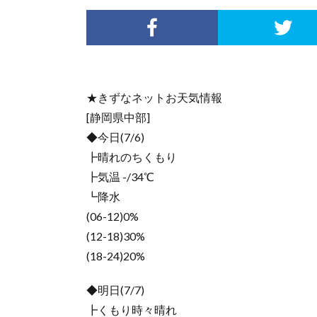
★きずなネットお天気情報
[静岡県中部]
◆今日(7/6)
┣晴れのちくもり
┣気温 -/34℃
┗降水
(06-12)0%
(12-18)30%
(18-24)20%
◆明日(7/7)
┣くもり時々晴れ