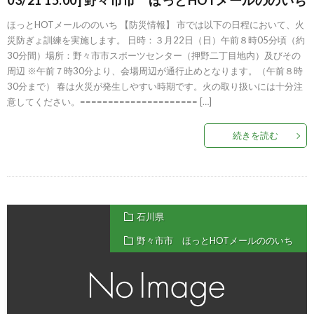
03/21 15:00] 野々市市 ほっとHOTメールののいち
ほっとHOTメールののいち 【防災情報】 市では以下の日程において、火
災防ぎょ訓練を実施します。 日時：３月22日（日）午前８時05分頃（約
30分間）場所：野々市市スポーツセンター（押野二丁目地内）及びその
周辺 ※午前７時30分より、会場周辺が通行止めとなります。（午前８時
30分まで） 春は火災が発生しやすい時期です。火の取り扱いには十分注
意してください。===================== […]
続きを読む
石川県
野々市市 ほっとHOTメールののいち