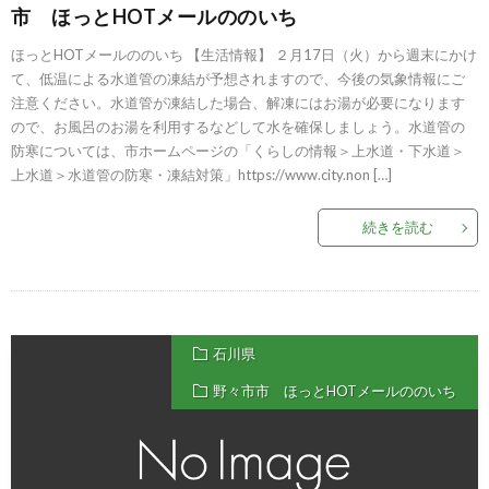
市 ほっとHOTメールののいち
ほっとHOTメールののいち 【生活情報】 ２月17日（火）から週末にかけ
て、低温による水道管の凍結が予想されますので、今後の気象情報にご
注意ください。水道管が凍結した場合、解凍にはお湯が必要になります
ので、お風呂のお湯を利用するなどして水を確保しましょう。水道管の
防寒については、市ホームページの「くらしの情報＞上水道・下水道＞
上水道＞水道管の防寒・凍結対策」https://www.city.non […]
続きを読む
石川県
野々市市 ほっとHOTメールののいち