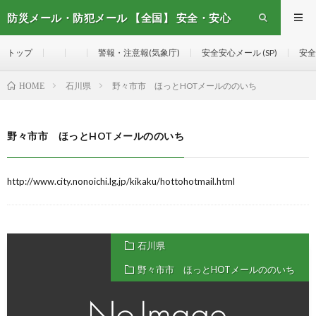
防災メール・防犯メール 【全国】 安全・安心
メール
トップ
警報・注意報(気象庁)
安全安心メール (SP)
安全
石川県
野々市市 ほっとHOTメールののいち
HOME
野々市市 ほっとHOTメールののいち
http://www.city.nonoichi.lg.jp/kikaku/hottohotmail.html
石川県
野々市市 ほっとHOTメールののいち