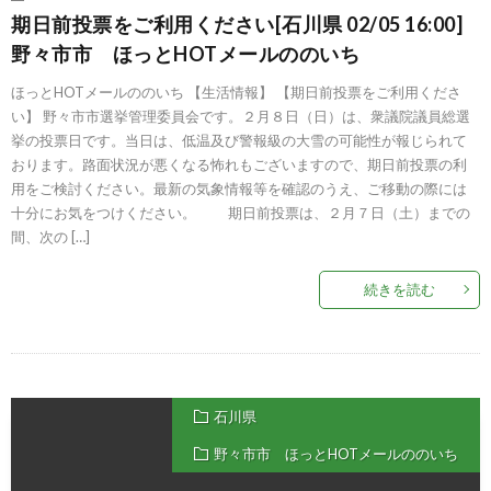
期日前投票をご利用ください[石川県 02/05 16:00]
野々市市 ほっとHOTメールののいち
ほっとHOTメールののいち 【生活情報】 【期日前投票をご利用くださ
い】 野々市市選挙管理委員会です。２月８日（日）は、衆議院議員総選
挙の投票日です。当日は、低温及び警報級の大雪の可能性が報じられて
おります。路面状況が悪くなる怖れもございますので、期日前投票の利
用をご検討ください。最新の気象情報等を確認のうえ、ご移動の際には
十分にお気をつけください。 期日前投票は、２月７日（土）までの
間、次の […]
続きを読む
石川県
野々市市 ほっとHOTメールののいち