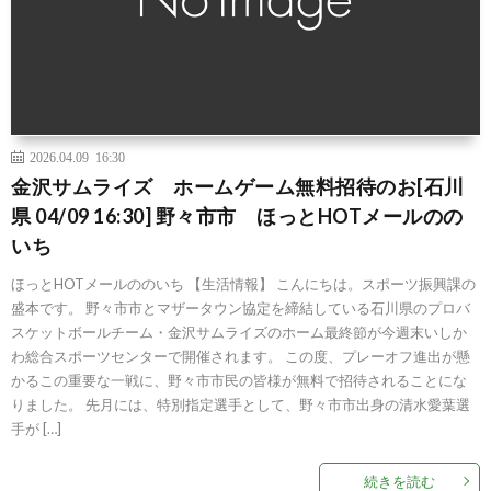
2026.04.09 16:30
金沢サムライズ ホームゲーム無料招待のお[石川
県 04/09 16:30] 野々市市 ほっとHOTメールのの
いち
ほっとHOTメールののいち 【生活情報】 こんにちは。スポーツ振興課の
盛本です。 野々市市とマザータウン協定を締結している石川県のプロバ
スケットボールチーム・金沢サムライズのホーム最終節が今週末いしか
わ総合スポーツセンターで開催されます。 この度、プレーオフ進出が懸
かるこの重要な一戦に、野々市市民の皆様が無料で招待されることにな
りました。 先月には、特別指定選手として、野々市市出身の清水愛葉選
手が […]
続きを読む