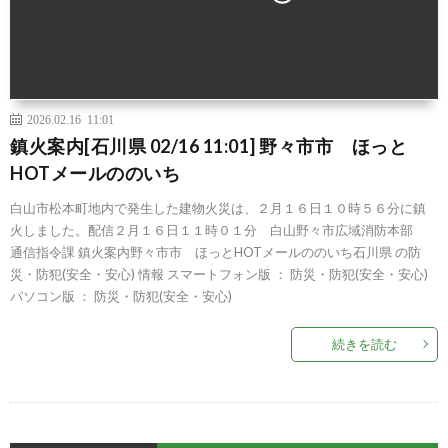
2026.02.16 11:01
鎮火案内[石川県 02/16 11:01] 野々市市 ほっと
HOTメールののいち
白山市松本町地内で発生した建物火災は、２月１６日１０時５６分に鎮
火しました。配信２月１６日１１時０１分 白山野々市広域消防本部
通信指令課 鎮火案内野々市市 ほっとHOTメールののいち石川県 の防
災・防犯(安全・安心) 情報 スマートフォン版 ： 防災・防犯(安全・安心)
パソコン版 ： 防災・防犯(安全・安心)
続きを読む