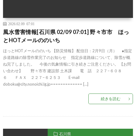
2026.02.09 07:01
風水雪害情報[石川県 02/09 07:01] 野々市市 ほっ
とHOTメールののいち
ほっとHOTメールののいち 【防災情報】 配信日：2月9日（月） ●指定
歩道路線の除雪作業完了のお知らせ 指定歩道路線について、除雪が概
ね完了しました。 今後の気象情報に引き続きご注意ください。 【お問
い合わせ】 野々市市 建設部 土木課 電 話 ２２７−６０８
６ ＦＡＸ ２２７−６２５３ E-mail
doboku@city.nonoichi.lg.jp============= […]
続きを読む
石川県