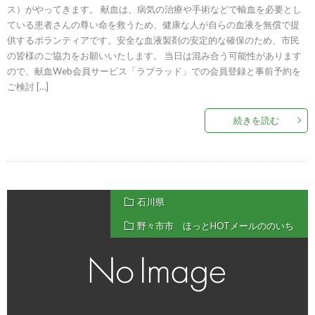
ス）がやってきます。 献血は、病気の治療や手術などで輸血を必要とし
ている患者さんの尊い命を救うため、健康な人が自らの血液を無償で提
供するボランティアです。安全な血液製剤の安定的な確保のため、市民
の皆様のご協力をお願いいたします。 当日は混み合う可能性があります
ので、献血Web会員サービス「ラブラッド」での会員登録と事前予約を
ご検討 […]
続きを読む
石川県
野々市市 ほっとHOTメールののいち