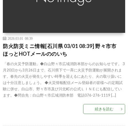
2026.03.01 08:39
防火防災ミニ情報[石川県 03/01 08:39] 野々市市
ほっとHOTメールののいち
「春の火災予防運動」◆白山野々市広域消防本部からのお知らせです。 3
月20日から3月26日まで、石川県下で一斉に火災予防運動が展開されま
す。春先の火災が発生しやすい時季を迎えるにあたり、火の取り扱いに
は十分注意しましょう。 ◆火災情報配信メール登録者の皆様への定期試
験に併せ、白山市、野々市市及び川北町の公式ＬＩＮＥにも配信してい
ます。◆問合先：白山野々市広域消防本部 電話076-276-1119 […]
続きを読む