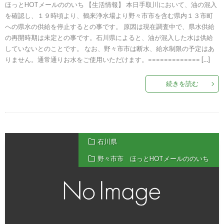
ほっとHOTメールののいち 【生活情報】 本日手取川において、油の混入
を確認し、１９時頃より、鶴来浄水場より野々市市を含む県内１３市町
への県水の供給を停止するとの事です。 原因は現在調査中で、県水供給
の再開時期は未定との事です。石川県によると、油が混入した水は供給
していないとのことです。 なお、野々市市は断水、給水制限の予定はあ
りません。通常通りお水をご使用いただけます。============= […]
続きを読む
石川県
野々市市 ほっとHOTメールののいち