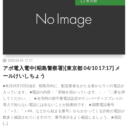
東京都
2026.04.10 17:17
アポ電入電中(昭島警察署)[東京都 04/10 17:17] メ
ールけいしちょう
■本日(4月10日(金))、昭島市内に、配送業者をかたる者からウソの電話が
入っています。 ■電話の内容・「荷物を預かっています。」・「〇番を押
してください。」 ★在宅時の留守番電話設定やナンバーディスプレイの
導入で知らない電話には出ないことが効果的です。★国際電話番号
（「＋1」「＋44」などから始まる番号）からかかってくる詐欺の電話が
数多く確認されていますので、番号表示をよく確認しましょう。★固定
[…]