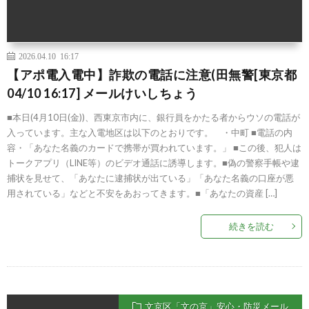
2026.04.10 16:17
【アポ電入電中】詐欺の電話に注意(田無警[東京都
04/10 16:17] メールけいしちょう
■本日(4月10日(金))、西東京市内に、銀行員をかたる者からウソの電話が
入っています。主な入電地区は以下のとおりです。 ・中町 ■電話の内
容・「あなた名義のカードで携帯が買われています。」 ■この後、犯人は
トークアプリ（LINE等）のビデオ通話に誘導します。■偽の警察手帳や逮
捕状を見せて、「あなたに逮捕状が出ている」「あなた名義の口座が悪
用されている」などと不安をあおってきます。■「あなたの資産 […]
続きを読む
文京区「文の京」安心・防災メール