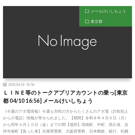
メールけいしちょう
東京都
2026.04.10 16:56
ＬＩＮＥ等のトークアプリアカウントの乗っ[東京
都 04/10 16:56] メールけいしちょう
《今週のアポ電情報》今週も市民の方からたくさんのアポ電（詐欺犯人
からの電話）情報が寄せられました。【期間】令和８年４月６日（月）
から同年４月１０日（金）までの間【場所】境南町、中町、西久保、吉
祥寺南町【装った者】兵庫県警察、大阪府警察、日本郵政、銀行、札幌