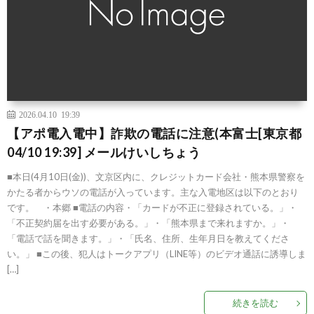
2026.04.10 19:39
【アポ電入電中】詐欺の電話に注意(本富士[東京都
04/10 19:39] メールけいしちょう
■本日(4月10日(金))、文京区内に、クレジットカード会社・熊本県警察を
かたる者からウソの電話が入っています。主な入電地区は以下のとおり
です。 ・本郷 ■電話の内容・「カードが不正に登録されている。」・
「不正契約届を出す必要がある。」・「熊本県まで来れますか。」・
「電話で話を聞きます。」・「氏名、住所、生年月日を教えてくださ
い。」 ■この後、犯人はトークアプリ（LINE等）のビデオ通話に誘導しま
[…]
続きを読む