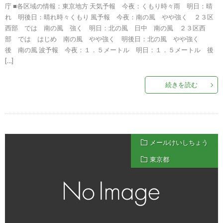
庁 ■各区域の情報：東京地方 天気予報 今夜：くもり時々雨 明日：晴
れ 明後日：晴れ時々くもり 風予報 今夜：南の風 やや強く ２３区
西部 では 南の風 強く 明日：北の風 日中 南の風 ２３区西
部 では はじめ 南の風 やや強く 明後日：北の風 やや強く
後 南の風 波予報 今夜：１．５メートル 明日：１．５メートル 後
[…]
続きを読む
メールけいしちょう
東京都