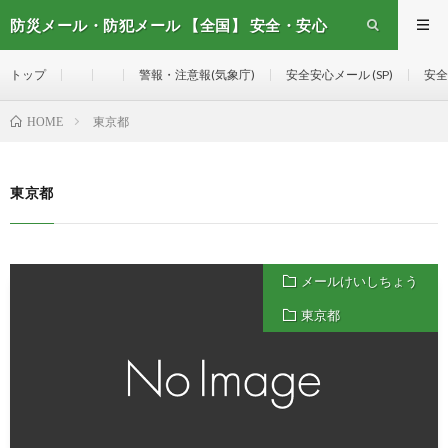
防災メール・防犯メール 【全国】 安全・安心
メール
トップ
警報・注意報(気象庁)
安全安心メール (SP)
安全
東京都
HOME
東京都
メールけいしちょう
東京都