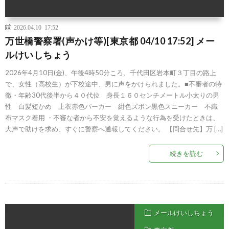
2026.04.10 17:52
万世橋警察署(声かけ等)[東京都 04/10 17:52] メー
ルけいしちょう
2026年4月10日(金)、午後4時50分ころ、千代田区岩本町３丁目の路上
で、女性（高校生）が下校途中、男に声をかけられました。■不審者の特
徴・年齢30代後半から４０代位 身長１６０センチメートル小太りの男
性 白髪短かめ 上衣赤色パーカー 紺色ズボン黒色スニーカー 不織
布マスク着用 ・不審な者から不安を覚えるような行為を受けたときは、
大声で助けを求め、すぐに警察へ通報してください。 【問合せ先】万 […]
続きを読む
メールけいしちょう