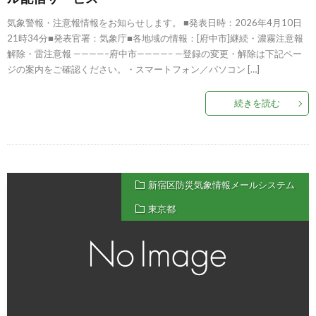
気象警報・注意報情報をお知らせします。 ■発表日時：2026年4月10日
21時34分■発表官署：気象庁■各地域の情報：[府中市]継続・濃霧注意報
解除・雷注意報 ————–府中市————– —登録の変更・解除は下記ペー
ジの案内をご確認ください。・スマートフォン／パソコン […]
続きを読む
新宿区防災気象情報メールシステム
東京都