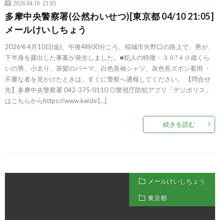
2026.04.10 21:05
多摩中央警察署(公然わいせつ)[東京都 04/10 21:05]
メールけいしちょう
2026年4月10日(金)、午後4時00分ころ、稲城市矢野口の路上で、男が、
下半身を露出した事案が発生しました。■犯人の特徴・３０?４０歳くら
いの男、小太り、茶髪のパーマ、白色長袖シャツ、灰色長ズボン着用 ・
不審な者を見かけたときは、すぐに警察へ通報してください。 【問合せ
先】多摩中央警察署 042-375-0110 ◎警視庁防犯アプリ「デジポリス」
はこちらからhttps://www.keishi […]
続きを読む
メールけいしちょう
東京都