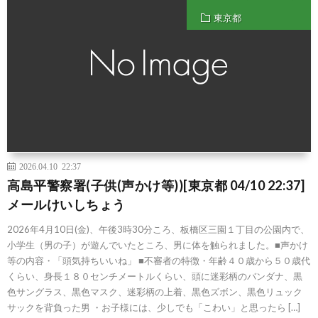
東京都
2026.04.10 22:37
高島平警察署(子供(声かけ等))[東京都 04/10 22:37]
メールけいしちょう
2026年4月10日(金)、午後3時30分ころ、板橋区三園１丁目の公園内で、
小学生（男の子）が遊んでいたところ、男に体を触られました。■声かけ
等の内容・「頭気持ちいいね」 ■不審者の特徴・年齢４０歳から５０歳代
くらい、身長１８０センチメートルくらい、頭に迷彩柄のバンダナ、黒
色サングラス、黒色マスク、迷彩柄の上着、黒色ズボン、黒色リュック
サックを背負った男 ・お子様には、少しでも「こわい」と思ったら […]