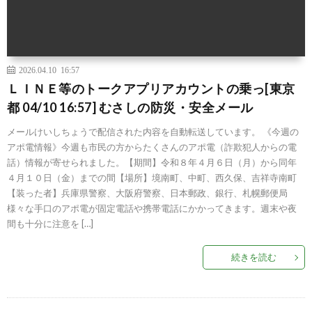
2026.04.10 16:57
ＬＩＮＥ等のトークアプリアカウントの乗っ[東京
都 04/10 16:57] むさしの防災・安全メール
メールけいしちょうで配信された内容を自動転送しています。 《今週の
アポ電情報》今週も市民の方からたくさんのアポ電（詐欺犯人からの電
話）情報が寄せられました。【期間】令和８年４月６日（月）から同年
４月１０日（金）までの間【場所】境南町、中町、西久保、吉祥寺南町
【装った者】兵庫県警察、大阪府警察、日本郵政、銀行、札幌郵便局
様々な手口のアポ電が固定電話や携帯電話にかかってきます。週末や夜
間も十分に注意を […]
続きを読む