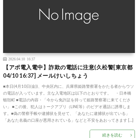
2026.04.10 16:37
【アポ電入電中】詐欺の電話に注意(久松警[東京都
04/10 16:37] メールけいしちょう
■本日(4月10日(金))、中央区内に、兵庫県姫路警察署をかたる者からウソ
の電話が入っています。主な入電地区は以下のとおりです。 ・日本橋
蛎殻町 ■電話の内容・「今から免許証を持って姫路警察署に来てくださ
い」 ■この後、犯人はトークアプリ（LINE等）のビデオ通話に誘導しま
す。■偽の警察手帳や逮捕状を見せて、「あなたに逮捕状が出ている」
「あなた名義の口座が悪用されている」などと不安をあおってきます […]
続きを読む