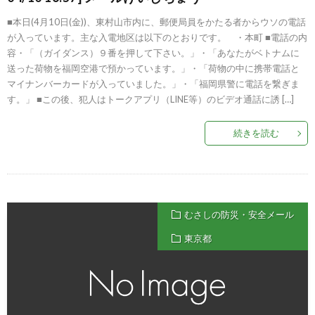
■本日(4月10日(金))、東村山市内に、郵便局員をかたる者からウソの電話
が入っています。主な入電地区は以下のとおりです。 ・本町 ■電話の内
容・「（ガイダンス）９番を押して下さい。」・「あなたがベトナムに
送った荷物を福岡空港で預かっています。」・「荷物の中に携帯電話と
マイナンバーカードが入っていました。」・「福岡県警に電話を繋ぎま
す。」 ■この後、犯人はトークアプリ（LINE等）のビデオ通話に誘 […]
続きを読む
むさしの防災・安全メール
東京都