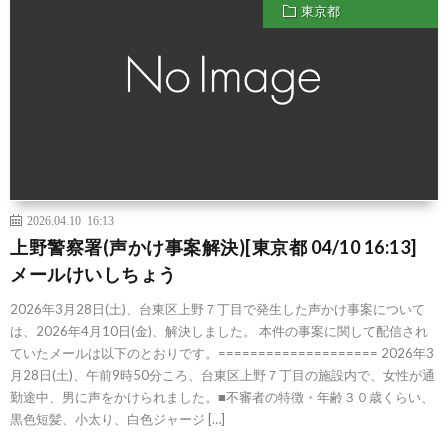
東京都
2026.04.10 16:13
上野警察署(声かけ事案解決)[東京都 04/10 16:13]
メールけいしちょう
2026年3月28日(土)、台東区上野７丁目で発生した声かけ事案について
は、2026年4月10日(金)、解決しました。 本件の事案に関して配信され
ていたメールは以下のとおりです。==================== 2026年3
月28日(土)、午前9時50分ころ、台東区上野７丁目の施設内で、女性が通
勤途中、男に声をかけられました。■不審者の特徴・年齢３０歳くらい、
黒色短髪、小太り、白色ジャージ […]