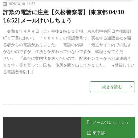
2026.04.10 16:52
詐欺の電話に注意【久松警察署】[東京都 04/10
16:52] メールけいしちょう
令和８年４月４日（土）午後２時５３分頃、東京都中央区日本橋蛎殻
町１丁目において、「０８００」の電話番号で、実在する通販会社を騙
る者からの電話がありました。 電話の内容 「最近サイト内での動き
がないのですが、住所とか変わっていないですか、確認させてくだ
さい」 「新たに案内状を送りたいので、配送センターから別途連絡さ
せます」等と言って、氏名、住所を聞き出してきました。 ●登録してい
る電話番号以 […]
続きを読む
メールけいしちょう
東京都