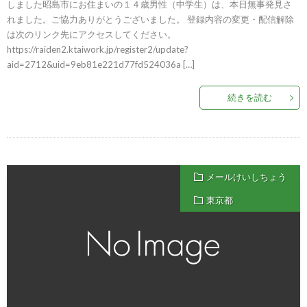
しました昭島市にお住まいの１４歳男性（中学生）は、本日無事発見さ
れました。ご協力ありがとうございました。 登録内容の変更・配信解除
は次のリンク先にアクセスしてください。
https://raiden2.ktaiwork.jp/register2/update?
aid=2712&uid=9eb81e221d77fd524036a […]
続きを読む
メールけいしちょう
東京都