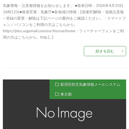
気象警報・注意報情報をお知らせします。 ■発表日時：2026年4月10日
16時12分■発表官署：気象庁■各地域の情報：[清瀬市]解除・強風注意報
—登録の変更・解除は下記ページの案内をご確認ください。・スマートフ
ォン／パソコンをご利用の方はこちらから。
https://plus.sugumail.com/usr/kiyose/home・フィーチャーフォンをご利
用の方はこちらから。http […]
続きを読む
新宿区防災気象情報メールシステム
東京都