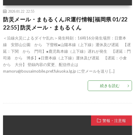
2026.01.22 22:55
防災メール・まもるくんJR運行情報[福岡県 01/22
22:55] 防災メール・まもるくん
＜沿線火災によるダイヤ乱れ＞発生時刻：16時16分発生場所：日豊本
線 安部山公園 から 下曽根●山陽本線（上下線）運休及び遅延 【遅
延：下関 から 門司】●鹿児島本線（上下線）遅れが発生 【遅延：門
司港 から 博多】●日豊本線（上下線）運休及び遅延 【遅延：小倉
から 大分】 登録内容の変更、配信停止は
mamoru@bousaimobile.pref.fukuoka.lg.jp に空メールを送り […]
続きを読む
警報・注意報