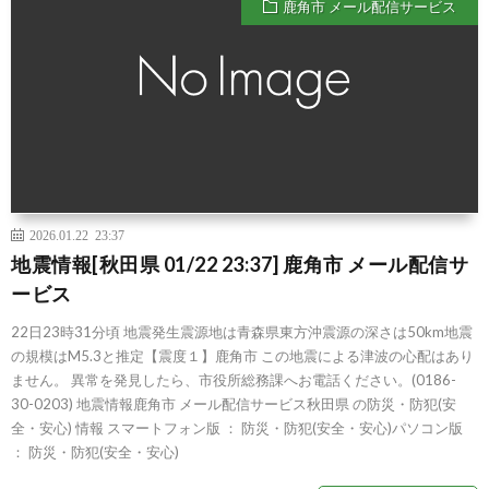
鹿角市 メール配信サービス
2026.01.22 23:37
地震情報[秋田県 01/22 23:37] 鹿角市 メール配信サ
ービス
22日23時31分頃 地震発生震源地は青森県東方沖震源の深さは50km地震
の規模はM5.3と推定【震度１】鹿角市 この地震による津波の心配はあり
ません。 異常を発見したら、市役所総務課へお電話ください。(0186-
30-0203) 地震情報鹿角市 メール配信サービス秋田県 の防災・防犯(安
全・安心) 情報 スマートフォン版 ： 防災・防犯(安全・安心)パソコン版
： 防災・防犯(安全・安心)