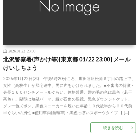
2026.01.22 23:00
北沢警察署(声かけ等)[東京都 01/22 23:00] メール
けいしちょう
2026年1月22日(木)、午後6時20分ころ、世田谷区松原６丁目の路上で、
女性（高校生）が帰宅途中、男に声をかけられました。■不審者の特徴・
身長１６０センチメートルぐらい、体格普通、髪の毛の色は黒色（若干
茶色）、髪型は短髪パーマ、縁が四角の眼鏡、黒色ダウンジャケット、
グレー色ズボン、黒色スニーカーを履いた年齢１０代後半から２０代前
半ぐらいの男性 ■使用車両(自転車)・黒色っぽいスポーツタイプ 【 […]
続きを読む