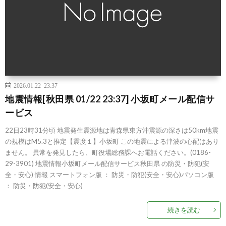
2026.01.22 23:37
地震情報[秋田県 01/22 23:37] 小坂町メール配信サ
ービス
22日23時31分頃 地震発生震源地は青森県東方沖震源の深さは50km地震
の規模はM5.3と推定【震度１】小坂町 この地震による津波の心配はあり
ません。 異常を発見したら、町役場総務課へお電話ください。(0186-
29-3901) 地震情報小坂町メール配信サービス秋田県 の防災・防犯(安
全・安心) 情報 スマートフォン版 ： 防災・防犯(安全・安心)パソコン版
： 防災・防犯(安全・安心)
続きを読む