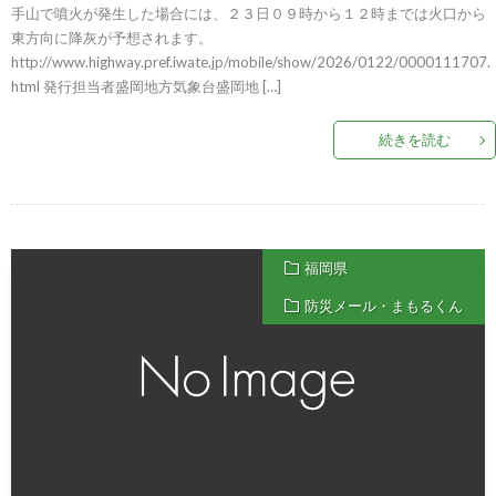
手山で噴火が発生した場合には、２３日０９時から１２時までは火口から
東方向に降灰が予想されます。
http://www.highway.pref.iwate.jp/mobile/show/2026/0122/0000111707.
html 発行担当者盛岡地方気象台盛岡地 […]
続きを読む
福岡県
防災メール・まもるくん