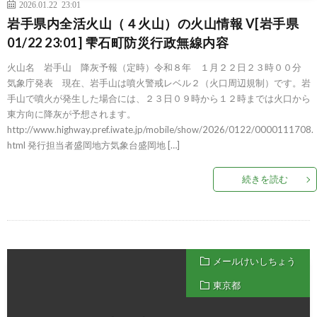
2026.01.22 23:01
岩手県内全活火山（４火山）の火山情報 V[岩手県
01/22 23:01] 雫石町防災行政無線内容
火山名 岩手山 降灰予報（定時）令和８年 １月２２日２３時００分
気象庁発表 現在、岩手山は噴火警戒レベル２（火口周辺規制）です。岩
手山で噴火が発生した場合には、２３日０９時から１２時までは火口から
東方向に降灰が予想されます。
http://www.highway.pref.iwate.jp/mobile/show/2026/0122/0000111708.
html 発行担当者盛岡地方気象台盛岡地 […]
続きを読む
メールけいしちょう
東京都