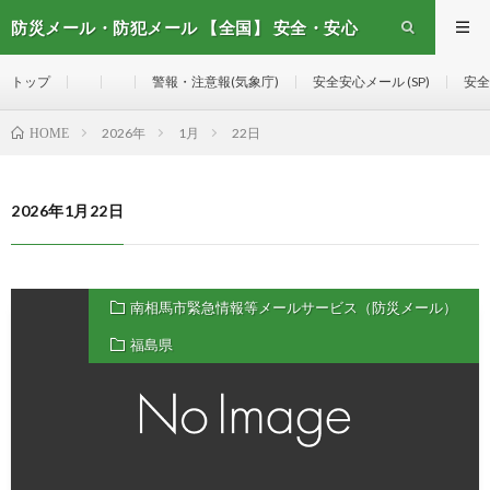
防災メール・防犯メール 【全国】 安全・安心
メール
トップ
警報・注意報(気象庁)
安全安心メール (SP)
安全
2026年
1月
22日
HOME
2026年1月22日
南相馬市緊急情報等メールサービス（防災メール）
福島県