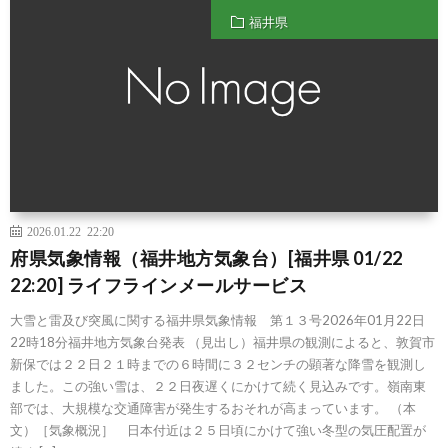
福井県
2026.01.22 22:20
府県気象情報（福井地方気象台）[福井県 01/22
22:20] ライフラインメールサービス
大雪と雷及び突風に関する福井県気象情報 第１３号2026年01月22日
22時18分福井地方気象台発表 （見出し）福井県の観測によると、敦賀市
新保では２２日２１時までの６時間に３２センチの顕著な降雪を観測し
ました。この強い雪は、２２日夜遅くにかけて続く見込みです。嶺南東
部では、大規模な交通障害が発生するおそれが高まっています。 （本
文）［気象概況］ 日本付近は２５日頃にかけて強い冬型の気圧配置が