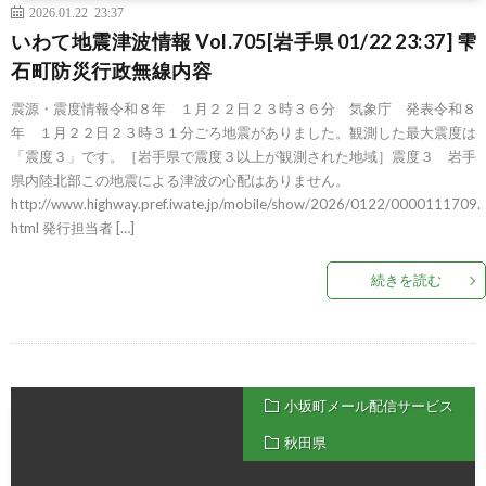
2026.01.22 23:37
いわて地震津波情報 Vol.705[岩手県 01/22 23:37] 雫
石町防災行政無線内容
震源・震度情報令和８年 １月２２日２３時３６分 気象庁 発表令和８
年 １月２２日２３時３１分ごろ地震がありました。観測した最大震度は
「震度３」です。［岩手県で震度３以上が観測された地域］震度３ 岩手
県内陸北部この地震による津波の心配はありません。
http://www.highway.pref.iwate.jp/mobile/show/2026/0122/0000111709.
html 発行担当者 […]
続きを読む
小坂町メール配信サービス
秋田県