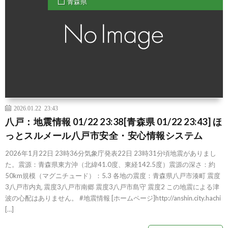
青森県
2026.01.22 23:43
八戸：地震情報 01/22 23:38[青森県 01/22 23:43] ほ
っとスルメール八戸市安全・安心情報システム
2026年1月22日 23時36分気象庁発表22日 23時31分頃地震がありまし
た。震源：青森県東方沖（北緯41.0度、東経142.5度）震源の深さ：約
50km規模（マグニチュード）：5.3 各地の震度：青森県八戸市湊町 震度
3八戸市内丸 震度3八戸市南郷 震度3八戸市島守 震度2 この地震による津
波の心配はありません。 #地震情報 [ホームページ]http://anshin.city.hachi
[…]