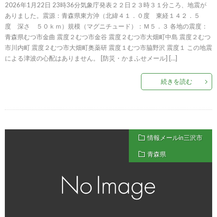
2026年1月22日 23時36分気象庁発表２２日２３時３１分ころ、地震が
ありました。震源：青森県東方沖（北緯４１．０度 東経１４２．５
度 深さ ５０ｋｍ）規模（マグニチュード）：Ｍ５．３ 各地の震度：
青森県むつ市金曲 震度２むつ市金谷 震度２むつ市大畑町中島 震度２むつ
市川内町 震度２むつ市大畑町奥薬研 震度１むつ市脇野沢 震度１ この地震
による津波の心配はありません。 [防災・かまふせメール] […]
続きを読む
情報メールin三沢市
青森県