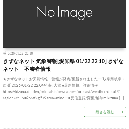
2026.01.22 22:10
きずなネット 気象警報[愛知県 01/22 22:10] きずな
ネット 不審者情報
★きずなネットお天気情報 警報が発表/更新されました━[岐阜県岐阜・
西濃]2026/01/22 22:04発表○大雪 ●最新情報、詳細情報
https://kizuna.chuden.jp/local-info/weather-forecast/weather-detail/?
region=chubu&pref=gifu&area=mino━■受信登録/変更/解除m.kizuna […]
続きを読む