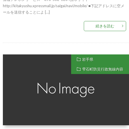
http://kitakyushu.xpressmail.jp/saigai/navi/mobile/ ■下記アドレスに空メ
ールを送信することによ […]
続きを読む
岩手県
雫石町防災行政無線内容