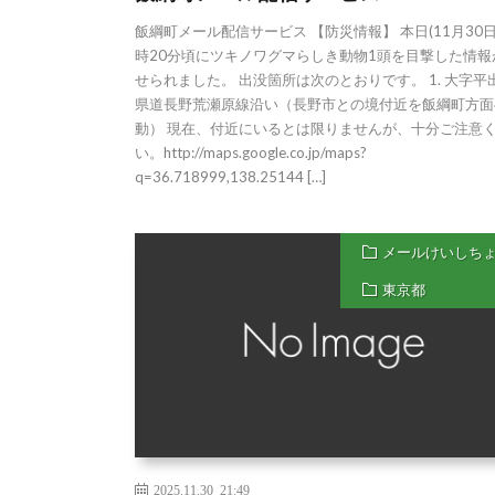
飯綱町メール配信サービス 【防災情報】 本日(11月30日
時20分頃にツキノワグマらしき動物1頭を目撃した情報
せられました。 出没箇所は次のとおりです。 1. 大
県道長野荒瀬原線沿い（長野市との境付近を飯綱町方面
動） 現在、付近にいるとは限りませんが、十分ご注意
い。http://maps.google.co.jp/maps?
q=36.718999,138.25144 […]
メールけいしち
東京都
2025.11.30 21:49