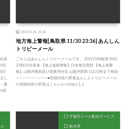
2025.11.30 23:36
地方海上警報[鳥取県 11/30 23:36] あんしん
トリピーメール
余震
こちらはあんしんトリピーメールです。 30日21時観測 30日
0日
23時35分発表 【海上強風警報】日本海北西部 【海上風警
0日
報】山陰沖東部及び若狭湾付近 山陰沖西部 1日21時まで有効
りまし
——————————■登録内容の変更あんしんトリピーメール
地：愛
の登録内容の変更はこちらからhttps: […]
の情
宇都宮メール配信サービス
ール
栃木県