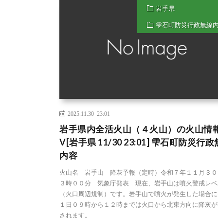
岩手県
雫石町防災行政無線
2025.11.30 23:01
岩手県内全活火山（４火山）の火山情
V[岩手県 11/30 23:01] 雫石町防災行
内容
火山名 岩手山 降灰予報（定時）令和７年１１月３０
３時００分 気象庁発表 現在、岩手山は噴火警戒レベ
（火口周辺規制）です。岩手山で噴火が発生した場合に
１日０９時から１２時までは火口から北東方向に降灰が
されます。