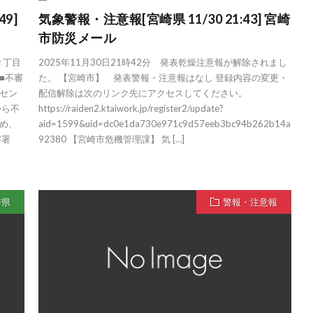
9]
気象警報・注意報[宮崎県 11/30 21:43] 宮崎
市防災メール
２丁目
2025年11月30日21時42分 発表乾燥注意報が解除されまし
■不審
た。 【宮崎市】 発表警報・注意報はなし 登録内容の変更・
セン
配信解除は次のリンク先にアクセスしてください。
から不
https://raiden2.ktaiwork.jp/register2/update?
め、
aid=1599&uid=dc0e1da730e971c9d57eeb3bc94b262b14a
察署
92380 【宮崎市危機管理課】 気 […]
崎県
警報・注意報