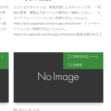
)の21
ただいまのサイレンは、救急支援によるサイレンです。 —登
が寄
録の変更・解除は下記ページの案内をご確認ください。・ス
字平出
マートフォン／パソコンをご利用の方はこちらから。
へ移
https://plus.sugumail.com/usr/saga-arita/home・フィーチャ
くださ
ーフォンをご利用の方はこちらから。
https://m.sugumail.com/m/saga-arita/home 救急支援の出 […]
ょう
宮崎市防災メール
宮崎県
2025.11.30 21:43