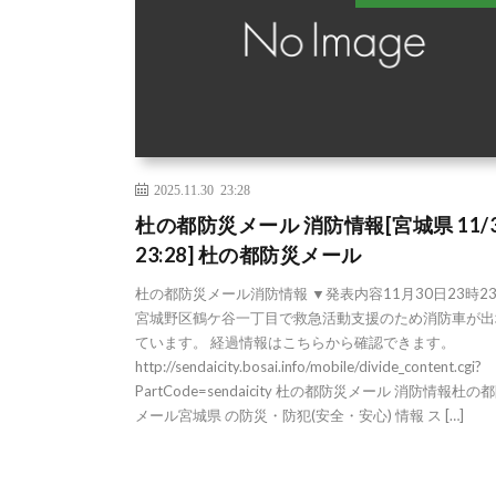
2025.11.30 23:28
杜の都防災メール 消防情報[宮城県 11/3
23:28] 杜の都防災メール
杜の都防災メール消防情報 ▼発表内容11月30日23時2
宮城野区鶴ケ谷一丁目で救急活動支援のため消防車が出
ています。 経過情報はこちらから確認できます。
http://sendaicity.bosai.info/mobile/divide_content.cgi?
PartCode=sendaicity 杜の都防災メール 消防情報杜の
メール宮城県 の防災・防犯(安全・安心) 情報 ス […]