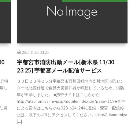
2025.11.30 23:25
0
宇都宮市消防出動メール[栃木県 11/30
23:25] 宇都宮メール配信サービス
3分頃
３０日２３時２５分宇都宮市西川田町地内姿川地区市民セン
場し
ター北北西付近で自動火災報知器が鳴動しているため、消防
車が出動しました。 ■携帯サイトはこちらから
http://utsunomiya.mwjp.jp/mobile/index.cgi?page=119■音声
都防災
による案内はこちらから028-624-2441登録・変更・配信停
止は、以下のURLにアクセスしてください。http://utsunomiya
[…]