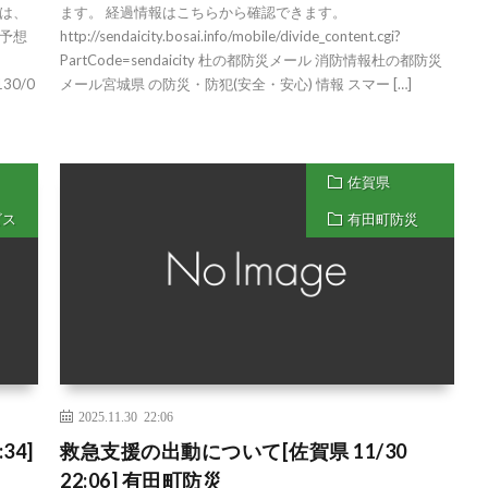
は、
ます。 経過情報はこちらから確認できます。
予想
http://sendaicity.bosai.info/mobile/divide_content.cgi?
PartCode=sendaicity 杜の都防災メール 消防情報杜の都防災
1130/0
メール宮城県 の防災・防犯(安全・安心) 情報 スマー […]
佐賀県
ビス
有田町防災
2025.11.30 22:06
34]
救急支援の出動について[佐賀県 11/30
22:06] 有田町防災