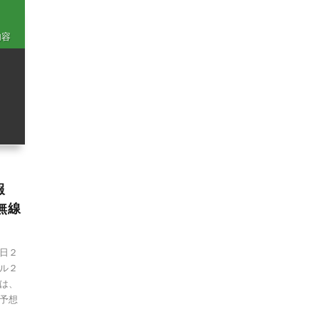
内容
報
政無線
日２
ル２
は、
予想