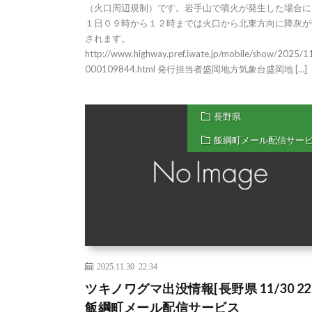
（火口周辺規制）です。岩手山で噴火が発生した場合に
１日０９時から１２時までは火口から北東方向に降灰が
されます。
http://www.highway.pref.iwate.jp/mobile/show/2025/
000109844.html 発行担当者盛岡地方気象台盛岡地 […]
長野県
飯綱町メール配信サー
2025.11.30 22:34
ツキノワグマ出没情報[長野県 11/30 22:
飯綱町メール配信サービス