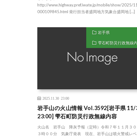
http://www.highway.pref.iwate.jp/mobile/show/2025/
000109845.html 発行担当者盛岡地方気象台盛岡地 […]
岩手県
雫石町防災行政無線
2025.11.30 23:00
岩手山の火山情報 Vol.3592[岩手県 11/
23:00] 雫石町防災行政無線内容
火山名 岩手山 降灰予報（定時）令和７年１１月３０
３時００分 気象庁発表 現在、岩手山は噴火警戒レベ