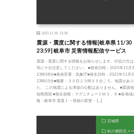
2025.11.30 23:59
震源・震度に関する情報[岐阜県 11/30
23:59] 岐阜市 災害情報配信サービス
震源・震度に関する情報をお知らせします。付近の方は
等に十分注意してください。 ■発表日時：2025年11月3
23時58分■発表官署：気象庁■発生日時：2025年11月3
23時55分■概要：３０日２３時５５分ころ、地震があ
た。 この地震による津波の心配はありません。 ■震源
知県西部 ■発生規模：マグニチュードＭ３．９ ■各地域
報：岐阜市 震度１ —登録の変更・ […]
宮城県
杜の都防災メ