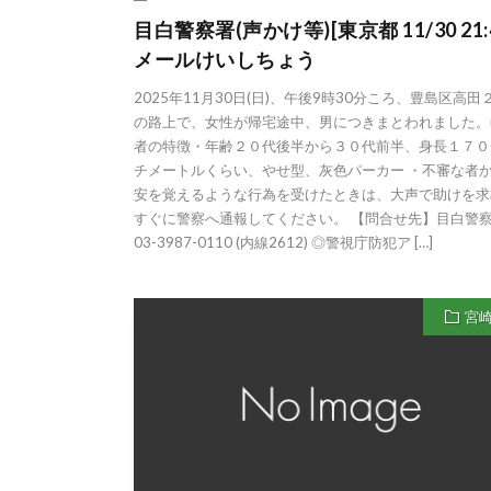
目白警察署(声かけ等)[東京都 11/30 21:4
メールけいしちょう
2025年11月30日(日)、午後9時30分ころ、豊島区高田
の路上で、女性が帰宅途中、男につきまとわれました。
者の特徴・年齢２０代後半から３０代前半、身長１７０
チメートルくらい、やせ型、灰色パーカー ・不審な者
安を覚えるような行為を受けたときは、大声で助けを求
すぐに警察へ通報してください。 【問合せ先】目白警
03-3987-0110 (内線2612) ◎警視庁防犯ア […]
宮