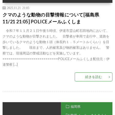
2025.11.21 21:05
クマのような動物の目撃情報について[福島県
11/21 21:05] POLICEメールふくしま
令和７年１１月２１日午後５時頃、伊達市霊山町石田地内において、
クマのような動物が目撃されました。 目撃者が車両で走行中、道路を
歩いているクマのような動物１頭（体長約１．５メートルくらい）を目
撃しました。 現在まで、人的被害及び物的被害はありません。 警
察では、現場周辺の警戒活動などを実施しています。
===========================POLICEメールふくしま配信元：伊
達警察 […]
続きを読む
福岡県