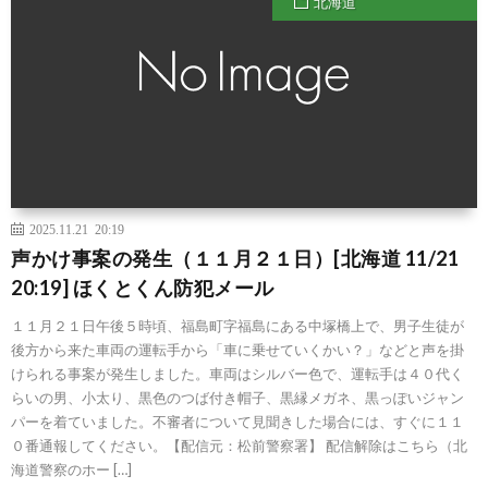
北海道
2025.11.21 20:19
声かけ事案の発生（１１月２１日）[北海道 11/21
20:19] ほくとくん防犯メール
１１月２１日午後５時頃、福島町字福島にある中塚橋上で、男子生徒が
後方から来た車両の運転手から「車に乗せていくかい？」などと声を掛
けられる事案が発生しました。車両はシルバー色で、運転手は４０代く
らいの男、小太り、黒色のつば付き帽子、黒縁メガネ、黒っぽいジャン
パーを着ていました。不審者について見聞きした場合には、すぐに１１
０番通報してください。【配信元：松前警察署】 配信解除はこちら（北
海道警察のホー […]