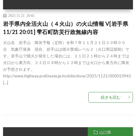
2025.11.21 20:01
岩手県内全活火山（４火山）の火山情報 V[岩手県
11/21 20:01] 雫石町防災行政無線内容
火山名 岩手山 降灰予報（定時）令和７年１１月２１日２０時００
分 気象庁発表 現在、岩手山は噴火警戒レベル２（火口周辺規制）で
す。岩手山で噴火が発生した場合には、２１日２１時から２４時までは
火口から東方向、２２日０９時から１２時までは火口から東方向に降灰
が予想されます。
http://www.highway.pref.iwate.jp/mobile/show/2025/1121/000010945
[…]
続きを読む
山口県