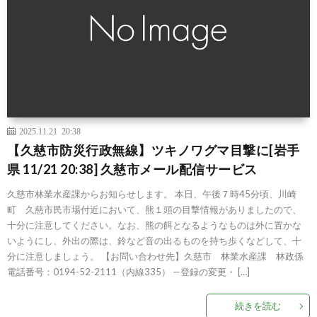
2025.11.21 20:38
【久慈市防災行政無線】ツキノワグマ目撃に[岩手
県 11/21 20:38] 久慈市メール配信サービス
久慈市林業水産課からお知らせします。 本日、午後７時45分頃、川崎
町 久慈市民市場付近において、熊１頭の目撃情報がありましたので、
十分に注意してください。なお、熊の餌となるようなものは外に置かな
いようにし、外出の際は、鈴など音の出るものを持ち歩くなどして、十
分に注意しましょう。 【お問い合わせ先】久慈市 林業水産課 林政係
電話番号：0194-52-2111（内線335） —登録の変更・ […]
続きを読む