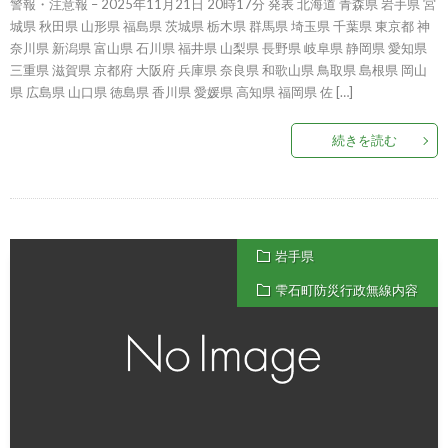
警報・注意報 – 2025年11月21日 20時17分 発表 北海道 青森県 岩手県 宮
城県 秋田県 山形県 福島県 茨城県 栃木県 群馬県 埼玉県 千葉県 東京都 神
奈川県 新潟県 富山県 石川県 福井県 山梨県 長野県 岐阜県 静岡県 愛知県
三重県 滋賀県 京都府 大阪府 兵庫県 奈良県 和歌山県 鳥取県 島根県 岡山
県 広島県 山口県 徳島県 香川県 愛媛県 高知県 福岡県 佐 […]
続きを読む
岩手県
雫石町防災行政無線内容