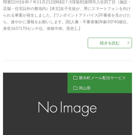
間署[日付]令和７年11月21日[時刻]７:50[場所]座間市入谷四丁目（施設・
店舗・住宅以外の敷地内）[本文]女子生徒が、男にスマートフォンを向け
られる事案が発生しました。[ワンポイントアドバイス]不審者を見かけた
ら、速やかに通報をお願いします。[犯人像・不審者像]年齢30?40歳位、
身長165?170センチ位、体格中肉、黒色 […]
続きを読む
勝央町メール配信サービス
岡山県