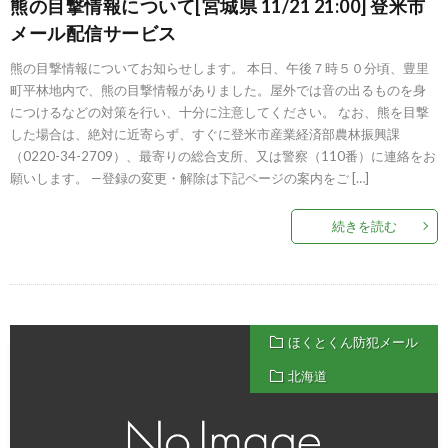
熊の目撃情報について[宮城県 11/21 21:00] 登米市
メール配信サービス
熊の目撃情報についてお知らせします。 本日、午後７時５０分頃、豊里
町平林地内で、熊の目撃情報がありました。屋外では音の出るものを身
につけるなどの対策を行い、十分に注意してください。 なお、熊を目撃
した場合は、絶対に近寄らず、すぐに登米市産業経済部農林振興課
（0220-34-2709）、最寄りの総合支所、又は警察（110番）に連絡をお
願いします。 —登録の変更・解除は下記ページの案内をご […]
続きを読む
ほくとくん防犯メール
北海道