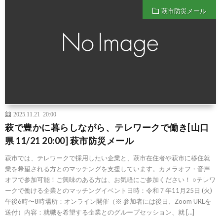
萩市防災メール
2025.11.21 20:00
萩で豊かに暮らしながら、テレワークで働き[山口
県 11/21 20:00] 萩市防災メール
萩市では、テレワークで採用したい企業と、萩市在住者や萩市に移住就
業を希望される方とのマッチングを支援しています。カメラオフ・音声
オフで参加可能！ご興味のある方は、お気軽にご参加ください！ ○テレワ
ークで働ける企業とのマッチングイベント日時：令和７年11月25日 (火)
午後6時〜8時場所：オンライン開催（※ 参加者には後日、Zoom URLを
送付）内容：就職を希望する企業とのグループセッション、就 […]