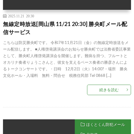
2025.11.21 20:30
無線定時放送[岡山県 11/21 20:30] 勝央町メール配
信サービス
こちらは防災勝央町です。 令和7年11月21日（金）の無線定時放送をメ
ール配信します。 ■人権啓発講演会のお知らせ勝央町では法務省委託事業
として、勝央町人権啓発講演会を開催します。難病を持つ、フルートと
オカリナ奏者りょうこさんと、彼女を支えるベース奏者の勝彦さんによ
るトークコンサートです。・日時 12月2日（火）14:00?・場所 勝央
文化ホール・入場料 無料・問合せ 税務住民部 Tel 0868 […]
続きを読む
ほくとくん防犯メール