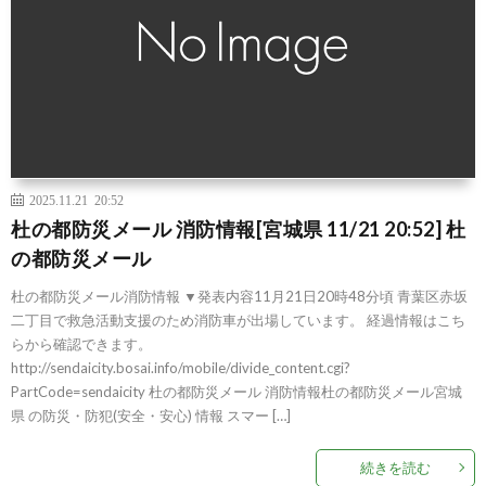
2025.11.21 20:52
杜の都防災メール 消防情報[宮城県 11/21 20:52] 杜
の都防災メール
杜の都防災メール消防情報 ▼発表内容11月21日20時48分頃 青葉区赤坂
二丁目で救急活動支援のため消防車が出場しています。 経過情報はこち
らから確認できます。
http://sendaicity.bosai.info/mobile/divide_content.cgi?
PartCode=sendaicity 杜の都防災メール 消防情報杜の都防災メール宮城
県 の防災・防犯(安全・安心) 情報 スマー […]
続きを読む