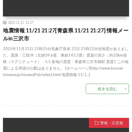
2025.11.21 21:27
地震情報 11/21 21:27[青森県 11/21 21:27] 情報メー
ルin三沢市
2025年11月21日 21時25分気象庁発表 21日 21時22分頃地震がありまし
た。震源：三陸沖（北緯39.6度、東経143.5度）震源の深さ：約10km規
模（マグニチュード）：5.5 各地の震度：青森県三沢市桜町 震度1 この地
震による津波の心配はありません。 [ホームページ]http://www.bousai-
misawa.jp/misawaPub/select.html 地震情報 11/ […]
続きを読む
警報・注意報