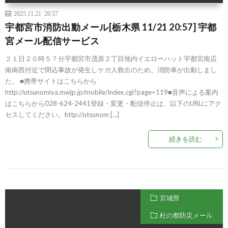
2025.11.21 20:57
宇都宮市消防出動メール[栃木県 11/21 20:57] 宇都
宮メール配信サービス
２１日２０時５７分宇都宮市茂原２丁目地内イエローハット宇都宮南店
南南西付近で閉込事故が発生しケガ人救出のため、消防車が出動しまし
た。 ■携帯サイトはこちらから
http://utsunomiya.mwjp.jp/mobile/index.cgi?page=119■音声による案内
はこちらから028-624-2441登録・変更・配信停止は、以下のURLにアク
セスしてください。http://utsunom […]
続きを読む
宮城県
杜の都防災メール