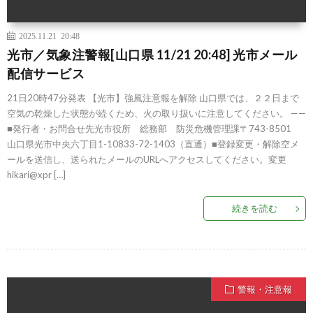
2025.11.21 20:48
光市／気象注警報[山口県 11/21 20:48] 光市メール
配信サービス
21日20時47分発表 【光市】強風注意報を解除 山口県では、２２日まで
空気の乾燥した状態が続くため、火の取り扱いに注意してください。 ——
■発行者・お問合せ先光市役所 総務部 防災危機管理課〒743-8501
山口県光市中央六丁目1-10833-72-1403（直通）■登録変更・解除空メ
ールを送信し、送られたメールのURLへアクセスしてください。変更
hikari@xpr […]
続きを読む
警報・注意報