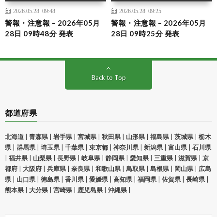
2026.05.28 09:48
2026.05.28 09:25
警報・注意報 – 2026年05月
警報・注意報 – 2026年05月
28日 09時48分 発表
28日 09時25分 発表
Back to Top
都道府県
北海道
|
青森県
|
岩手県
|
宮城県
|
秋田県
|
山形県
|
福島県
|
茨城県
|
栃木
県
|
群馬県
|
埼玉県
|
千葉県
|
東京都
|
神奈川県
|
新潟県
|
富山県
|
石川県
|
福井県
|
山梨県
|
長野県
|
岐阜県
|
静岡県
|
愛知県
|
三重県
|
滋賀県
|
京
都府
|
大阪府
|
兵庫県
|
奈良県
|
和歌山県
|
鳥取県
|
島根県
|
岡山県
|
広島
県
|
山口県
|
徳島県
|
香川県
|
愛媛県
|
高知県
|
福岡県
|
佐賀県
|
長崎県
|
熊本県
|
大分県
|
宮崎県
|
鹿児島県
|
沖縄県
|